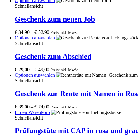
This
Optionen auswählen
product
Schnellansicht
has
multiple
Geschenk zum neuen Job
variants.
The
€
34,90
–
€
52,90
Preis inkl. MwSt.
options
This
Optionen auswählen
may
product
Schnellansicht
be
has
chosen
multiple
Geschenk zum Abschied
on
variants.
the
The
product
€
29,00
–
€
49,00
Preis inkl. MwSt.
options
page
This
Optionen auswählen
may
product
Schnellansicht
be
has
chosen
multiple
Geschenk zur Rente mit Namen in Ros
on
variants.
the
The
product
€
39,00
–
€
74,00
Preis inkl. MwSt.
options
page
In den Warenkorb
may
Schnellansicht
be
chosen
Prüfungstüte mit CAP in rosa und gra
on
the