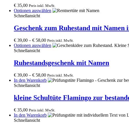
product
€
35,00
Preis inkl. MwSt.
page
This
Optionen auswählen
product
Schnellansicht
has
multiple
Geschenk zum Ruhestand mit Namen i
variants.
The
€
39,00
–
€
58,00
Preis inkl. MwSt.
options
This
Optionen auswählen
may
product
Schnellansicht
be
has
chosen
multiple
Ruhestandsgeschenk mit Namen
on
variants.
the
The
product
€
39,00
–
€
58,00
Preis inkl. MwSt.
options
page
In den Warenkorb
may
Schnellansicht
be
chosen
kleine Schultüte Flamingo zur bestan
on
the
product
€
35,00
Preis inkl. MwSt.
page
In den Warenkorb
Schnellansicht