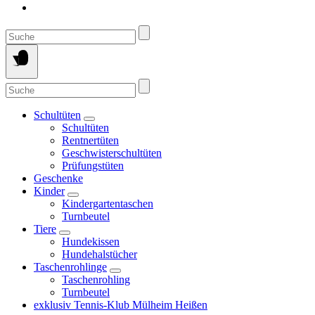
Suche
nach:
Suche
nach:
Schultüten
Schultüten
Rentnertüten
Geschwisterschultüten
Prüfungstüten
Geschenke
Kinder
Kindergartentaschen
Turnbeutel
Tiere
Hundekissen
Hundehalstücher
Taschenrohlinge
Taschenrohling
Turnbeutel
exklusiv Tennis-Klub Mülheim Heißen