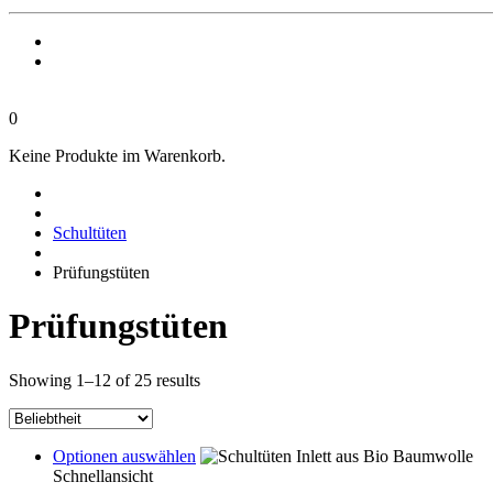
0
Keine Produkte im Warenkorb.
Schultüten
Prüfungstüten
Prüfungstüten
Sorted
Showing 1–12 of 25 results
by
popularity
This
Optionen auswählen
product
Schnellansicht