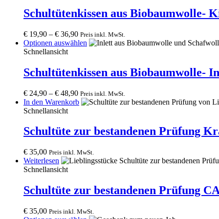
has
multiple
Schultütenkissen aus Biobaumwolle- Ki
variants.
The
€
19,90
–
€
36,90
Preis inkl. MwSt.
options
This
Optionen auswählen
may
product
Schnellansicht
be
has
chosen
multiple
Schultütenkissen aus Biobaumwolle- In
on
variants.
the
The
product
€
24,90
–
€
48,90
Preis inkl. MwSt.
options
page
In den Warenkorb
may
Schnellansicht
be
chosen
Schultüte zur bestandenen Prüfung Kr
on
the
product
€
35,00
Preis inkl. MwSt.
page
Weiterlesen
Schnellansicht
Schultüte zur bestandenen Prüfung C
€
35,00
Preis inkl. MwSt.