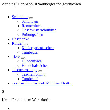
Springe
Achtung! Der Shop ist vorübergehend geschlossen.
zum
Inhalt
Schultüten
Schultüten
Rentnertüten
Geschwisterschultüten
Prüfungstüten
Geschenke
Kinder
Kindergartentaschen
Turnbeutel
Tiere
Hundekissen
Hundehalstücher
Taschenrohlinge
Taschenrohling
Turnbeutel
exklusiv Tennis-Klub Mülheim Heißen
0
Keine Produkte im Warenkorb.