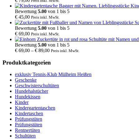
€
79,00
Preis inkl. MwSt.
Kin
Bewertung
5.00
von 1 bis 5
€
45,00
Preis inkl. MwSt.
Sc
Bewertung
5.00
von 1 bis 5
€
69,00
Preis inkl. MwSt.
Schultüte mit Namen und
Bewertung
5.00
von 1 bis 5
€
69,00
–
€
89,00
Preis inkl. MwSt.
Produktkategorien
exklusiv Tennis-Klub Mülheim Heißen
Geschenke
Geschwisterschultüten
Hundehalstücher
Hundekissen
Kinder
Kindergartentaschen
Kindertaschen
Prüfungstüten
Prüfungstüten
Rentnertüten
Schultüten