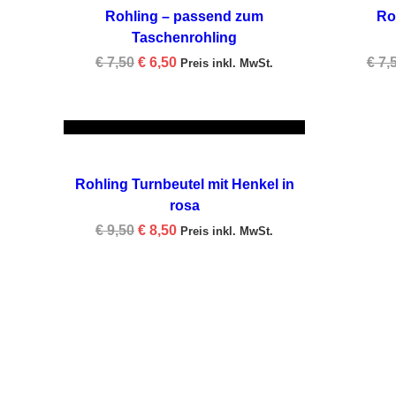
Rohling – passend zum
Ro
Taschenrohling
Original
Current
€
7,50
€
6,50
€
7,
Preis inkl. MwSt.
price
price
was:
is:
€ 7,50.
€ 6,50.
IN DEN WARENKORB
-11%
SCHNELLANSICHT
Rohling Turnbeutel mit Henkel in
rosa
Original
Current
€
9,50
€
8,50
Preis inkl. MwSt.
price
price
was:
is:
€ 9,50.
€ 8,50.