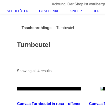
Springe
Achtung! Der Shop ist vorübergehend geschl
zum
SCHULTÜTEN
GESCHENKE
KINDER
TIERE
Inhalt
Taschenrohlinge
Turnbeutel
Turnbeutel
Sorted
Showing all 4 results
by
popularity
IN DEN WARENKORB
-14%
SCHNELLANSICHT
Canvas Turnbeutel in rosa – offener
Canvas T