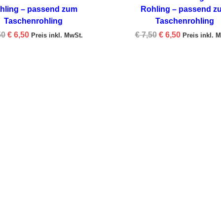
hling – passend zum
Rohling – passend z
Taschenrohling
Taschenrohling
Original
Current
Original
Current
50
€
6,50
€
7,50
€
6,50
Preis inkl. MwSt.
Preis inkl. 
price
price
price
price
was:
is:
was:
is:
€ 7,50.
€ 6,50.
€ 7,50.
€ 6,50.