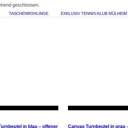
ossen.
TASCHENROHLINGE
EXKLUSIV TENNIS-KLUB MÜLHEIM 
IN DEN WARENKORB
IN DEN WARENKORB
-14%
SCHNELLANSICHT
SCHNELLANSICHT
urnbeutel in blau – offener
Canvas Turnbeutel in grau –