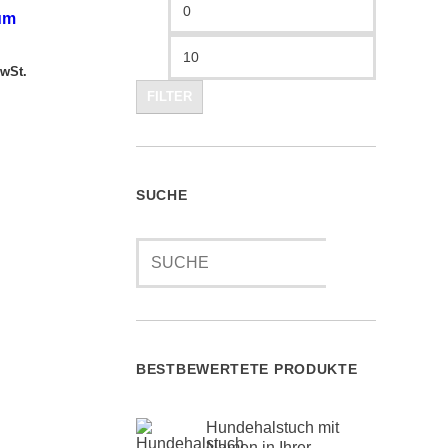
Mindestpreis
Höchstprei
um
MwSt.
FILTER
SUCHE
Suche
nach:
BESTBEWERTETE PRODUKTE
Hundehalstuch mit
Namen in Ihrer