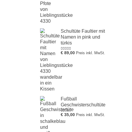
Schultüte Faultier mit
Namen in pink und
türkis
€
89,00
Preis inkl. MwSt.
Bewertung
5.00
von 1
bis 5
Fußball
Geschwisterschultüte
€
35,00
Preis inkl. MwSt.
Bewertung
5.00
von 1
bis 5