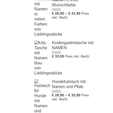
Wunschfarbe
–
€
26,90
€
31,90
Preis
Bewertung
5.00
von 1
inkl. MwSt.
bis 5
Kindergartentasche mit
NAMEN
€
33,50
Preis inkl. MwSt.
Bewertung
5.00
von 1
bis 5
Hundehalstuch mit
Namen und Pfote
–
€
28,90
€
33,90
Preis
Bewertung
5.00
von 1
inkl. MwSt.
bis 5