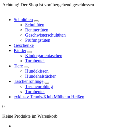
Springe
Achtung! Der Shop ist vorübergehend geschlossen.
zum
Inhalt
Schultüten
Schultüten
Rentnertüten
Geschwisterschultüten
Prüfungstüten
Geschenke
Kinder
Kindergartentaschen
Turnbeutel
Tiere
Hundekissen
Hundehalstücher
Taschenrohlinge
Taschenrohling
Turnbeutel
exklusiv Tennis-Klub Mülheim Heißen
0
Keine Produkte im Warenkorb.