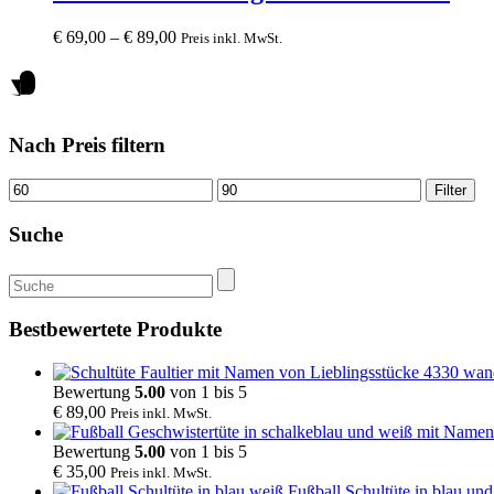
variants.
The
€
69,00
–
€
89,00
Preis inkl. MwSt.
options
may
be
chosen
on
the
Nach Preis filtern
product
page
Mindestpreis
Höchstpreis
Filter
Suche
Suche
nach:
Bestbewertete Produkte
Bewertung
5.00
von 1 bis 5
€
89,00
Preis inkl. MwSt.
Bewertung
5.00
von 1 bis 5
€
35,00
Preis inkl. MwSt.
Fußball Schultüte in blau un