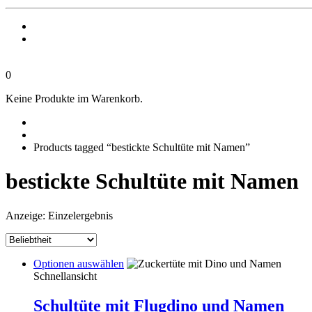
0
Keine Produkte im Warenkorb.
Products tagged “bestickte Schultüte mit Namen”
bestickte Schultüte mit Namen
Anzeige: Einzelergebnis
This
Optionen auswählen
product
Schnellansicht
has
multiple
Schultüte mit Flugdino und Namen