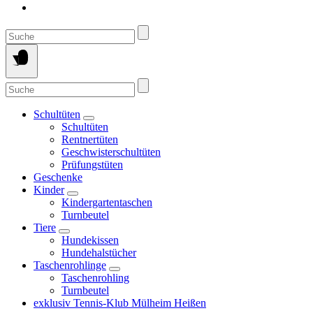
Suche
nach:
Suche
nach:
Schultüten
Schultüten
Rentnertüten
Geschwisterschultüten
Prüfungstüten
Geschenke
Kinder
Kindergartentaschen
Turnbeutel
Tiere
Hundekissen
Hundehalstücher
Taschenrohlinge
Taschenrohling
Turnbeutel
exklusiv Tennis-Klub Mülheim Heißen