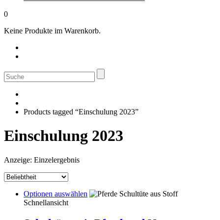
0
Keine Produkte im Warenkorb.
Suche
nach:
Products tagged “Einschulung 2023”
Einschulung 2023
Anzeige: Einzelergebnis
This
Optionen auswählen
product
Schnellansicht
has
multiple