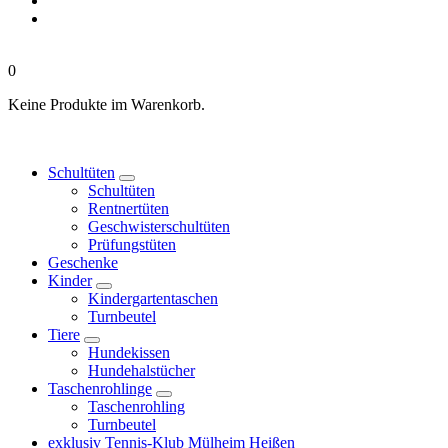
0
Keine Produkte im Warenkorb.
Schultüten
Schultüten
Rentnertüten
Geschwisterschultüten
Prüfungstüten
Geschenke
Kinder
Kindergartentaschen
Turnbeutel
Tiere
Hundekissen
Hundehalstücher
Taschenrohlinge
Taschenrohling
Turnbeutel
exklusiv Tennis-Klub Mülheim Heißen