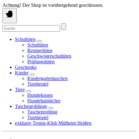
Springe
Achtung! Der Shop ist vorübergehend geschlossen.
zum
Inhalt
Suche
nach:
Schultüten
Schultüten
Rentnertüten
Geschwisterschultüten
Prüfungstüten
Geschenke
Kinder
Kindergartentaschen
Turnbeutel
Tiere
Hundekissen
Hundehalstücher
Taschenrohlinge
Taschenrohling
Turnbeutel
exklusiv Tennis-Klub Mülheim Heißen