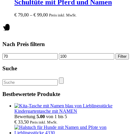
Schultüte mit Pferd und Namen
variants.
The
€
79,00
–
€
99,00
Preis inkl. MwSt.
options
may
be
chosen
on
the
Nach Preis filtern
product
page
Mindestpreis
Höchstpreis
Filter
Suche
Suche
nach:
Bestbewertete Produkte
Kindergartentasche mit NAMEN
Bewertung
5.00
von 1 bis 5
€
33,50
Preis inkl. MwSt.