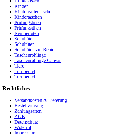
Hundekissen
Kinder
Kindergartentaschen
Kindertaschen
Prüfungstüten
Prüfungstüten
Rentnertüten
Schultüten
Schultüten
Schultüten zur Rente
Taschenrohlinge
Taschenrohlinge Canvas
Tiere
Turnbeutel
Turnbeutel
Rechtliches
Versandkosten & Lieferung
Bestellvorgang
Zahlungsarten
AGB
Datenschutz
Widerruf
Impressum