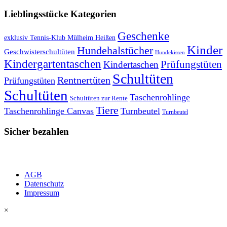
Lieblingsstücke Kategorien
Geschenke
exklusiv Tennis-Klub Mülheim Heißen
Kinder
Hundehalstücher
Geschwisterschultüten
Hundekissen
Kindergartentaschen
Prüfungstüten
Kindertaschen
Schultüten
Rentnertüten
Prüfungstüten
Schultüten
Taschenrohlinge
Schultüten zur Rente
Tiere
Taschenrohlinge Canvas
Turnbeutel
Turnbeutel
Sicher bezahlen
AGB
Datenschutz
Impressum
×