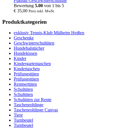
Fußball Geschwisterschultüte
Bewertung
5.00
von 1 bis 5
€
35,00
Preis inkl. MwSt.
Produktkategorien
exklusiv Tennis-Klub Mülheim Heißen
Geschenke
Geschwisterschultüten
Hundehalstücher
Hundekissen
Kinder
Kindergartentaschen
Kindertaschen
Prüfungstüten
Prüfungstüten
Rentnertüten
Schultüten
Schultüten
Schultüten zur Rente
Taschenrohlinge
Taschenrohlinge Canvas
Tiere
Turnbeutel
Turnbeutel