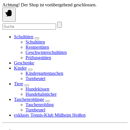
Springe
Achtung! Der Shop ist vorübergehend geschlossen.
zum
Inhalt
Suche
nach:
Schultüten
Schultüten
Rentnertüten
Geschwisterschultüten
Prüfungstüten
Geschenke
Kinder
Kindergartentaschen
Turnbeutel
Tiere
Hundekissen
Hundehalstücher
Taschenrohlinge
Taschenrohling
Turnbeutel
exklusiv Tennis-Klub Mülheim Heißen