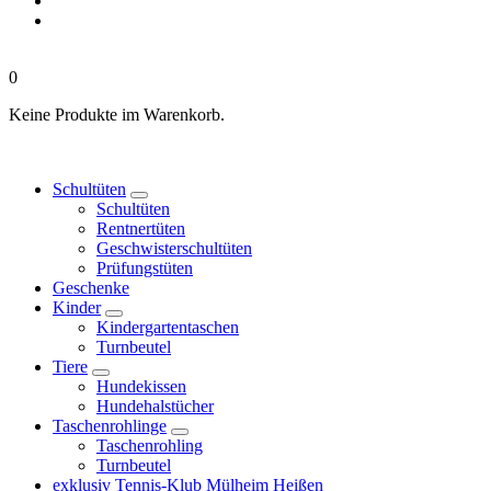
0
Keine Produkte im Warenkorb.
Schultüten
Schultüten
Rentnertüten
Geschwisterschultüten
Prüfungstüten
Geschenke
Kinder
Kindergartentaschen
Turnbeutel
Tiere
Hundekissen
Hundehalstücher
Taschenrohlinge
Taschenrohling
Turnbeutel
exklusiv Tennis-Klub Mülheim Heißen