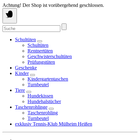
Springe
Achtung! Der Shop ist vorübergehend geschlossen.
zum
Inhalt
Suche
nach:
Schultüten
Schultüten
Rentnertüten
Geschwisterschultüten
Prüfungstüten
Geschenke
Kinder
Kindergartentaschen
Turnbeutel
Tiere
Hundekissen
Hundehalstücher
Taschenrohlinge
Taschenrohling
Turnbeutel
exklusiv Tennis-Klub Mülheim Heißen