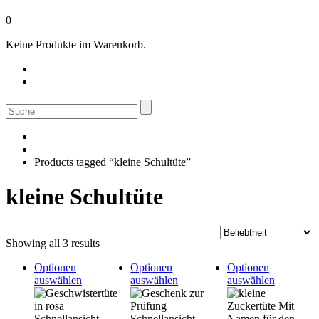
0
Keine Produkte im Warenkorb.
Suche
nach:
Products tagged “kleine Schultüte”
kleine Schultüte
Sorted
Showing all 3 results
by
Optionen
Optionen
Optionen
popularity
This
This
This
auswählen
auswählen
auswählen
product
product
product
has
has
has
multiple
multiple
multiple
Schnellansicht
Schnellansicht