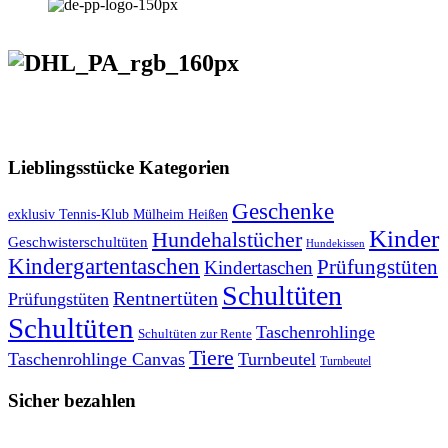
VERSANDKOSTENFREIE LIEFERUNG ab 50,- EUR
Lieblingsstücke Kategorien
Geschenke
exklusiv Tennis-Klub Mülheim Heißen
Kinder
Hundehalstücher
Geschwisterschultüten
Hundekissen
Kindergartentaschen
Prüfungstüten
Kindertaschen
Schultüten
Rentnertüten
Prüfungstüten
Schultüten
Taschenrohlinge
Schultüten zur Rente
Tiere
Taschenrohlinge Canvas
Turnbeutel
Turnbeutel
Sicher bezahlen