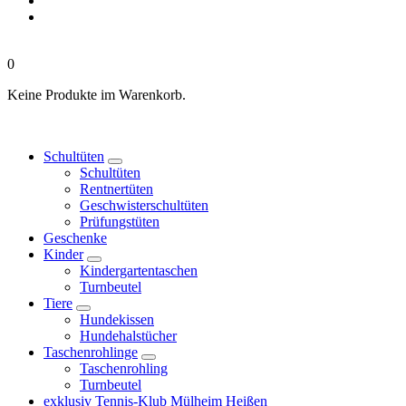
0
Keine Produkte im Warenkorb.
Schultüten
Schultüten
Rentnertüten
Geschwisterschultüten
Prüfungstüten
Geschenke
Kinder
Kindergartentaschen
Turnbeutel
Tiere
Hundekissen
Hundehalstücher
Taschenrohlinge
Taschenrohling
Turnbeutel
exklusiv Tennis-Klub Mülheim Heißen