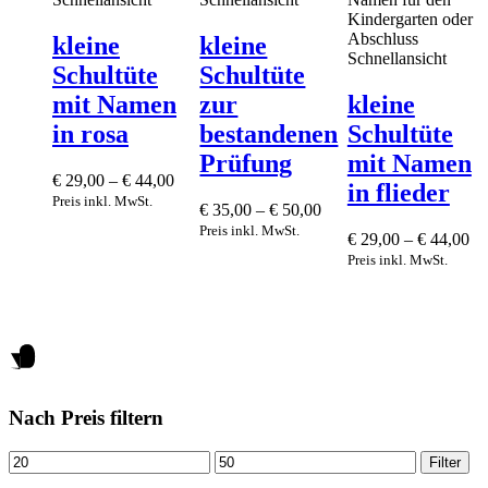
variants.
variants.
variants.
The
The
The
kleine
kleine
options
options
options
Schnellansicht
Schultüte
Schultüte
may
may
may
be
be
be
mit Namen
zur
kleine
chosen
chosen
chosen
in rosa
bestandenen
Schultüte
on
on
on
the
the
the
Prüfung
mit Namen
product
product
product
€
29,00
–
€
44,00
in flieder
page
page
page
Preis inkl. MwSt.
€
35,00
–
€
50,00
Preis inkl. MwSt.
€
29,00
–
€
44,00
Preis inkl. MwSt.
Nach Preis filtern
Mindestpreis
Höchstpreis
Filter