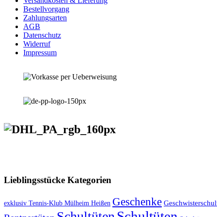
Versandkosten & Lieferung
Bestellvorgang
Zahlungsarten
AGB
Datenschutz
Widerruf
Impressum
VERSANDKOSTENFREIE LIEFERUNG ab 50,- EUR
Lieblingsstücke Kategorien
Geschenke
exklusiv Tennis-Klub Mülheim Heißen
Geschwisterschul
Schultüten
Schultüten