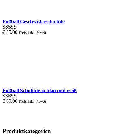
Fußball Geschwisterschultüte
€
35,00
Preis inkl. MwSt.
Bewertung
5.00
von 1
bis 5
Fußball Schultüte in blau und weiß
€
69,00
Preis inkl. MwSt.
Bewertung
5.00
von 1
bis 5
Produktkategorien