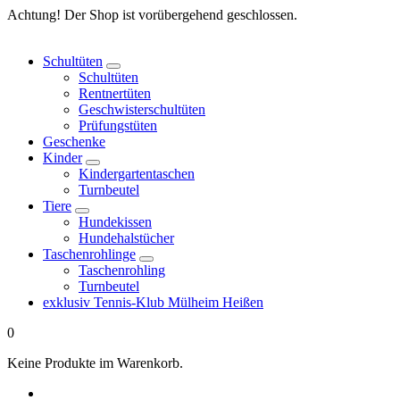
Springe
Achtung! Der Shop ist vorübergehend geschlossen.
zum
Inhalt
Schultüten
Schultüten
Rentnertüten
Geschwisterschultüten
Prüfungstüten
Geschenke
Kinder
Kindergartentaschen
Turnbeutel
Tiere
Hundekissen
Hundehalstücher
Taschenrohlinge
Taschenrohling
Turnbeutel
exklusiv Tennis-Klub Mülheim Heißen
0
Keine Produkte im Warenkorb.