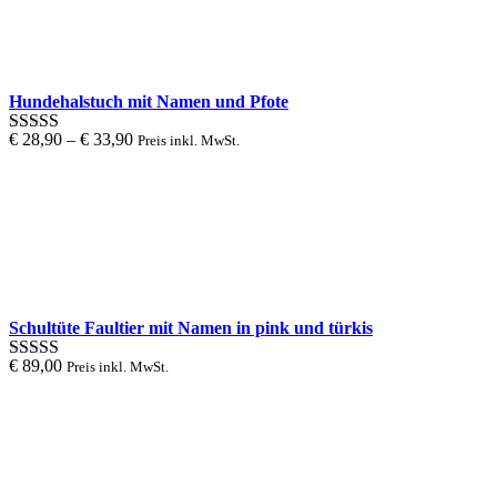
bis 5
Hundehalstuch mit Namen und Pfote
€
28,90
–
€
33,90
Preis inkl. MwSt.
Bewertung
5.00
von 1
bis 5
Schultüte Faultier mit Namen in pink und türkis
€
89,00
Preis inkl. MwSt.
Bewertung
5.00
von 1
bis 5