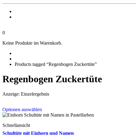
0
Keine Produkte im Warenkorb.
Products tagged “Regenbogen Zuckertüte”
Regenbogen Zuckertüte
Anzeige: Einzelergebnis
This
Optionen auswählen
product
has
multiple
Schnellansicht
variants.
The
Schultüte mit Einhorn und Namen