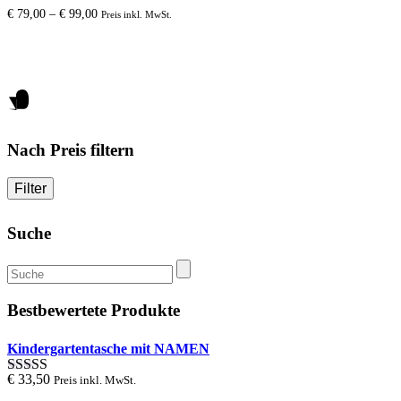
options
€
79,00
–
€
99,00
Preis inkl. MwSt.
may
be
chosen
on
the
product
page
Nach Preis filtern
Filter
Suche
Suche
nach:
Bestbewertete Produkte
Kindergartentasche mit NAMEN
€
33,50
Preis inkl. MwSt.
Bewertung
5.00
von 1