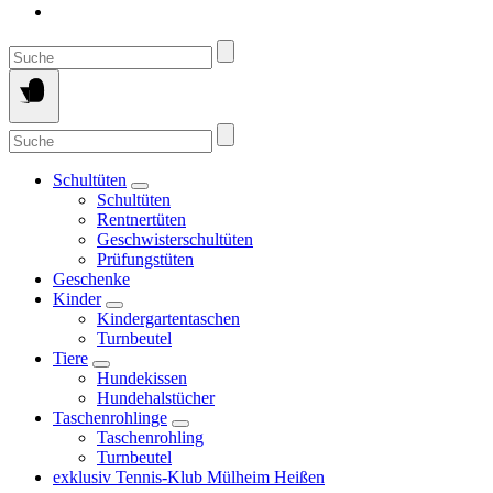
Suche
nach:
Suche
nach:
Schultüten
Schultüten
Rentnertüten
Geschwisterschultüten
Prüfungstüten
Geschenke
Kinder
Kindergartentaschen
Turnbeutel
Tiere
Hundekissen
Hundehalstücher
Taschenrohlinge
Taschenrohling
Turnbeutel
exklusiv Tennis-Klub Mülheim Heißen