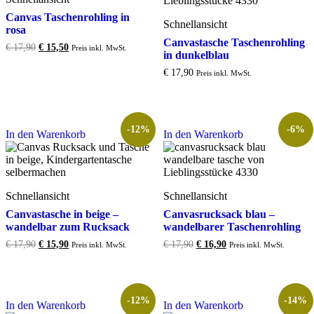
Canvas Taschenrohling in
Schnellansicht
rosa
Canvastasche Taschenrohling
Original
Current
€
17,90
€
15,50
Preis inkl. MwSt.
in dunkelblau
price
price
was:
is:
€
17,90
Preis inkl. MwSt.
€ 17,90.
€ 15,50.
-12%
-6%
In den Warenkorb
In den Warenkorb
Schnellansicht
Schnellansicht
Canvastasche in beige –
Canvasrucksack blau –
wandelbar zum Rucksack
wandelbarer Taschenrohling
Original
Current
Original
Current
€
17,90
€
15,90
€
17,90
€
16,90
Preis inkl. MwSt.
Preis inkl. MwSt.
price
price
price
price
was:
is:
was:
is:
€ 17,90.
€ 15,90.
€ 17,90.
€ 16,90.
-12%
-14%
In den Warenkorb
In den Warenkorb