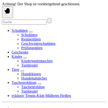
Springe
Achtung! Der Shop ist vorübergehend geschlossen.
zum
Inhalt
Suche
nach:
Schultüten
Schultüten
Rentnertüten
Geschwisterschultüten
Prüfungstüten
Geschenke
Kinder
Kindergartentaschen
Turnbeutel
Tiere
Hundekissen
Hundehalstücher
Taschenrohlinge
Taschenrohling
Turnbeutel
exklusiv Tennis-Klub Mülheim Heißen