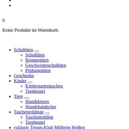
0
Keine Produkte im Warenkorb.
Schultüten
Schultüten
Rentnertüten
Geschwisterschultüten
Prüfungstüten
Geschenke
Kinder
Kindergartentaschen
Turnbeutel
Tiere
Hundekissen
Hundehalstücher
Taschenrohlinge
Taschenrohling
Turnbeutel
exklusiv Tennis-Klub Mülheim Heißen