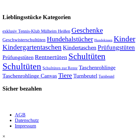
VERSANDKOSTENFREIE LIEFERUNG ab 50,- EUR
Lieblingsstücke Kategorien
Geschenke
exklusiv Tennis-Klub Mülheim Heißen
Kinder
Hundehalstücher
Geschwisterschultüten
Hundekissen
Kindergartentaschen
Prüfungstüten
Kindertaschen
Schultüten
Rentnertüten
Prüfungstüten
Schultüten
Taschenrohlinge
Schultüten zur Rente
Tiere
Taschenrohlinge Canvas
Turnbeutel
Turnbeutel
Sicher bezahlen
AGB
Datenschutz
Impressum
×