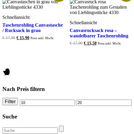
Schnellansicht
Schnellansicht
Taschenrohling Canvastasche
/ Rucksack in grau
Canvasrucksack rosa –
wandelbarer Taschenrohling
Original
Current
€
17,90
€
15,90
Preis inkl. MwSt.
price
price
Original
Current
€
17,90
€
15,50
Preis inkl. MwSt.
was:
is:
price
price
€ 17,90.
€ 15,90.
was:
is:
€ 17,90.
€ 15,50.
Nach Preis filtern
Filter
Mindestpreis
Höchstpreis
Suche
Suche
nach: