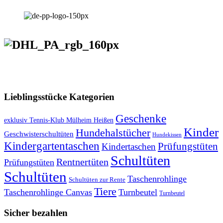
VERSANDKOSTENFREIE LIEFERUNG ab 50,- EUR
Lieblingsstücke Kategorien
Geschenke
exklusiv Tennis-Klub Mülheim Heißen
Kinder
Hundehalstücher
Geschwisterschultüten
Hundekissen
Kindergartentaschen
Prüfungstüten
Kindertaschen
Schultüten
Rentnertüten
Prüfungstüten
Schultüten
Taschenrohlinge
Schultüten zur Rente
Tiere
Taschenrohlinge Canvas
Turnbeutel
Turnbeutel
Sicher bezahlen