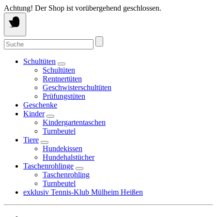
Springe
Achtung! Der Shop ist vorübergehend geschlossen.
zum
Inhalt
Suche
nach:
Schultüten
Schultüten
Rentnertüten
Geschwisterschultüten
Prüfungstüten
Geschenke
Kinder
Kindergartentaschen
Turnbeutel
Tiere
Hundekissen
Hundehalstücher
Taschenrohlinge
Taschenrohling
Turnbeutel
exklusiv Tennis-Klub Mülheim Heißen