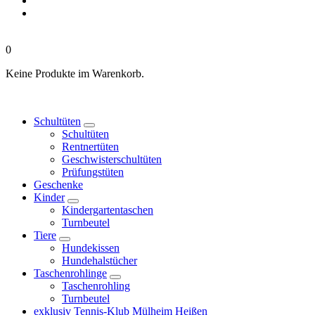
0
Keine Produkte im Warenkorb.
Schultüten
Schultüten
Rentnertüten
Geschwisterschultüten
Prüfungstüten
Geschenke
Kinder
Kindergartentaschen
Turnbeutel
Tiere
Hundekissen
Hundehalstücher
Taschenrohlinge
Taschenrohling
Turnbeutel
exklusiv Tennis-Klub Mülheim Heißen