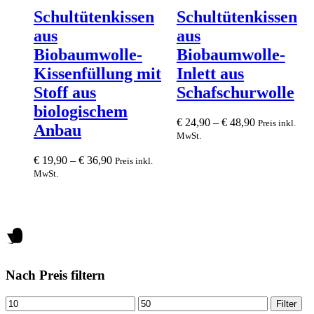
The
The
Schultütenkissen
Schultütenkissen
options
options
aus
aus
may
may
be
be
Biobaumwolle-
Biobaumwolle-
chosen
chosen
Kissenfüllung mit
Inlett aus
on
on
the
the
Stoff aus
Schafschurwolle
product
product
biologischem
page
page
€
24,90
–
€
48,90
Preis inkl.
Anbau
MwSt.
€
19,90
–
€
36,90
Preis inkl.
MwSt.
Nach Preis filtern
Mindestpreis
Höchstpreis
Filter