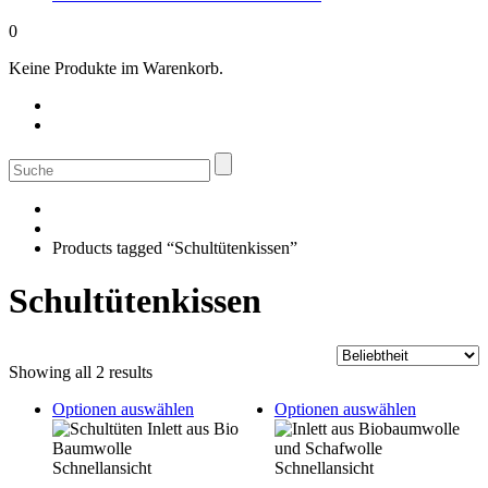
0
Keine Produkte im Warenkorb.
Suche
nach:
Products tagged “Schultütenkissen”
Schultütenkissen
Sorted
Showing all 2 results
by
This
This
Optionen auswählen
Optionen auswählen
popularity
product
product
has
has
multiple
multiple
Schnellansicht
Schnellansicht
variants.
variants.