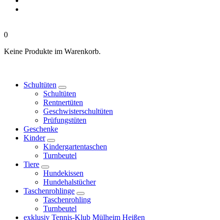
0
Keine Produkte im Warenkorb.
Schultüten
Schultüten
Rentnertüten
Geschwisterschultüten
Prüfungstüten
Geschenke
Kinder
Kindergartentaschen
Turnbeutel
Tiere
Hundekissen
Hundehalstücher
Taschenrohlinge
Taschenrohling
Turnbeutel
exklusiv Tennis-Klub Mülheim Heißen