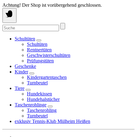
Springe
Achtung! Der Shop ist vorübergehend geschlossen.
zum
Inhalt
Suche
nach:
Schultüten
Schultüten
Rentnertüten
Geschwisterschultüten
Prüfungstüten
Geschenke
Kinder
Kindergartentaschen
Turnbeutel
Tiere
Hundekissen
Hundehalstücher
Taschenrohlinge
Taschenrohling
Turnbeutel
exklusiv Tennis-Klub Mülheim Heißen