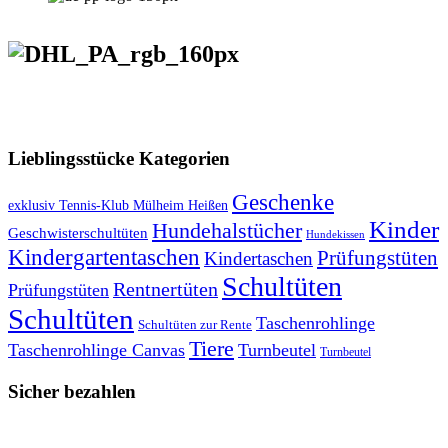
VERSANDKOSTENFREIE LIEFERUNG ab 50,- EUR
Lieblingsstücke Kategorien
Geschenke
exklusiv Tennis-Klub Mülheim Heißen
Kinder
Hundehalstücher
Geschwisterschultüten
Hundekissen
Kindergartentaschen
Prüfungstüten
Kindertaschen
Schultüten
Rentnertüten
Prüfungstüten
Schultüten
Taschenrohlinge
Schultüten zur Rente
Tiere
Taschenrohlinge Canvas
Turnbeutel
Turnbeutel
Sicher bezahlen