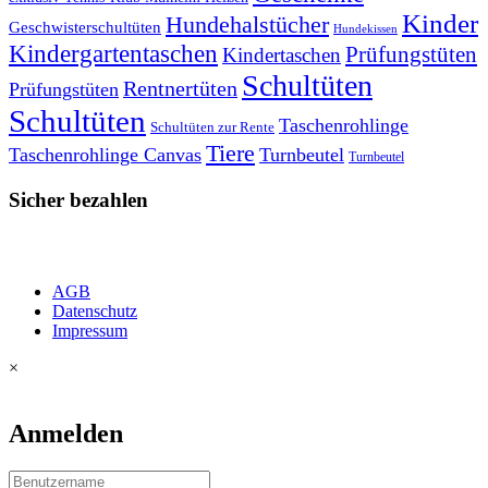
Kinder
Hundehalstücher
Geschwisterschultüten
Hundekissen
Kindergartentaschen
Prüfungstüten
Kindertaschen
Schultüten
Rentnertüten
Prüfungstüten
Schultüten
Taschenrohlinge
Schultüten zur Rente
Tiere
Taschenrohlinge Canvas
Turnbeutel
Turnbeutel
Sicher bezahlen
AGB
Datenschutz
Impressum
×
Anmelden