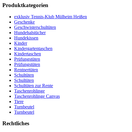
Produktkategorien
exklusiv Tennis-Klub Mülheim Heißen
Geschenke
Geschwisterschultüten
Hundehalstücher
Hundekissen
Kinder
Kindergartentaschen
Kindertaschen
Prüfungstüten
Prüfungstüten
Rentnertüten
Schultüten
Schultüten
Schultüten zur Rente
Taschenrohlinge
Taschenrohlinge Canvas
Tiere
Turnbeutel
Turnbeutel
Rechtliches