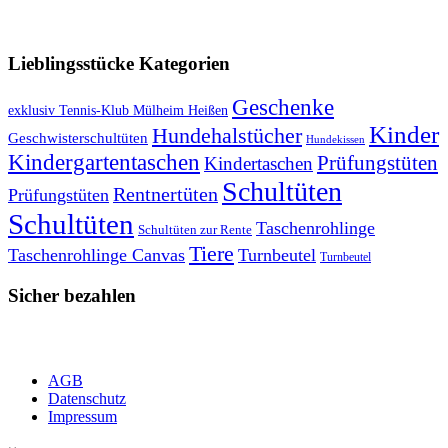
VERSANDKOSTENFREIE LIEFERUNG ab 50,- EUR
Lieblingsstücke Kategorien
Geschenke
exklusiv Tennis-Klub Mülheim Heißen
Kinder
Hundehalstücher
Geschwisterschultüten
Hundekissen
Kindergartentaschen
Prüfungstüten
Kindertaschen
Schultüten
Rentnertüten
Prüfungstüten
Schultüten
Taschenrohlinge
Schultüten zur Rente
Tiere
Taschenrohlinge Canvas
Turnbeutel
Turnbeutel
Sicher bezahlen
AGB
Datenschutz
Impressum