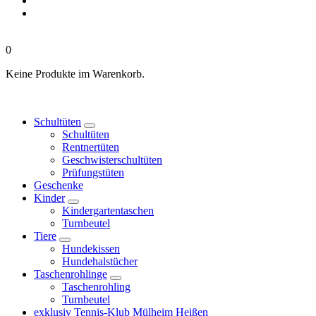
0
Keine Produkte im Warenkorb.
Schultüten
Schultüten
Rentnertüten
Geschwisterschultüten
Prüfungstüten
Geschenke
Kinder
Kindergartentaschen
Turnbeutel
Tiere
Hundekissen
Hundehalstücher
Taschenrohlinge
Taschenrohling
Turnbeutel
exklusiv Tennis-Klub Mülheim Heißen