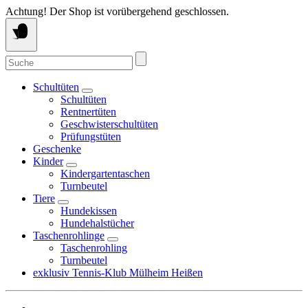
Springe
Achtung! Der Shop ist vorübergehend geschlossen.
zum
Inhalt
Suche
nach:
Schultüten
Schultüten
Rentnertüten
Geschwisterschultüten
Prüfungstüten
Geschenke
Kinder
Kindergartentaschen
Turnbeutel
Tiere
Hundekissen
Hundehalstücher
Taschenrohlinge
Taschenrohling
Turnbeutel
exklusiv Tennis-Klub Mülheim Heißen