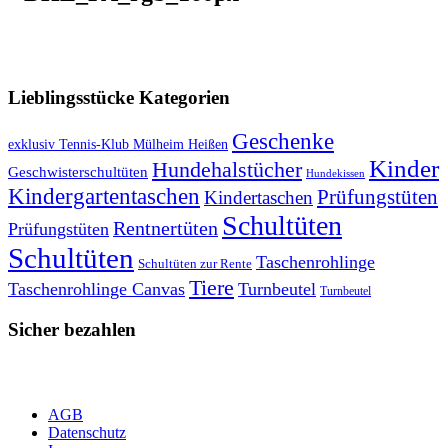
VERSANDKOSTENFREIE LIEFERUNG ab 50,- EUR
Lieblingsstücke Kategorien
Geschenke
exklusiv Tennis-Klub Mülheim Heißen
Kinder
Hundehalstücher
Geschwisterschultüten
Hundekissen
Kindergartentaschen
Prüfungstüten
Kindertaschen
Schultüten
Rentnertüten
Prüfungstüten
Schultüten
Taschenrohlinge
Schultüten zur Rente
Tiere
Taschenrohlinge Canvas
Turnbeutel
Turnbeutel
Sicher bezahlen
AGB
Datenschutz