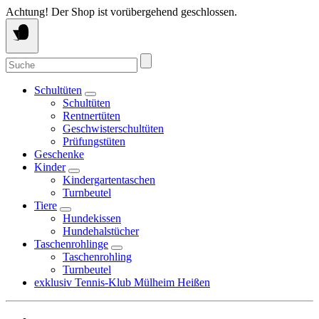
Springe
Achtung! Der Shop ist vorübergehend geschlossen.
zum
Inhalt
Suche
nach:
Schultüten
Schultüten
Rentnertüten
Geschwisterschultüten
Prüfungstüten
Geschenke
Kinder
Kindergartentaschen
Turnbeutel
Tiere
Hundekissen
Hundehalstücher
Taschenrohlinge
Taschenrohling
Turnbeutel
exklusiv Tennis-Klub Mülheim Heißen