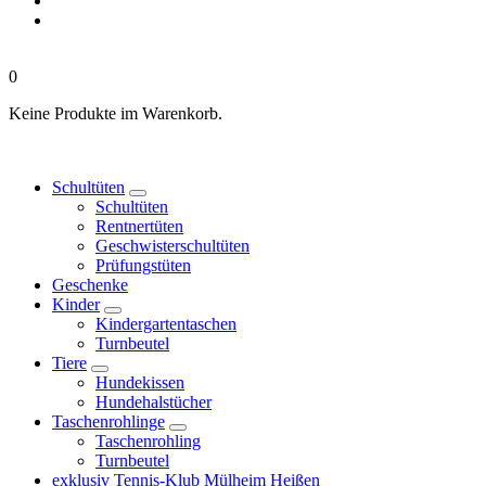
0
Keine Produkte im Warenkorb.
Schultüten
Schultüten
Rentnertüten
Geschwisterschultüten
Prüfungstüten
Geschenke
Kinder
Kindergartentaschen
Turnbeutel
Tiere
Hundekissen
Hundehalstücher
Taschenrohlinge
Taschenrohling
Turnbeutel
exklusiv Tennis-Klub Mülheim Heißen