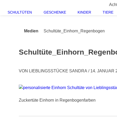
Springe
Achtung! Der
zum
SCHULTÜTEN
GESCHENKE
KINDER
TIERE
Inhalt
Medien
Schultüte_Einhorn_Regenbogen
Schultüte_Einhorn_Regenb
VON
LIEBLINGSSTÜCKE SANDRA
/
14. JANUAR 
Zuckertüte Einhorn in Regenbogenfarben