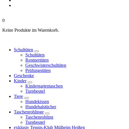
0
Keine Produkte im Warenkorb.
Schultüten
Schultüten
Rentnertüten
Geschwisterschultüten
Prüfungstüten
Geschenke
Kinder
Kindergartentaschen
Turnbeutel
Tiere
Hundekissen
Hundehalstücher
Taschenrohlinge
Taschenrohling
Turnbeutel
exklusiv Tennis-Klub Mülheim Heißen