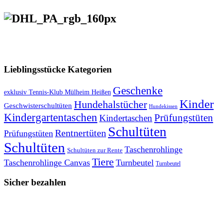
VERSANDKOSTENFREIE LIEFERUNG ab 50,- EUR
Lieblingsstücke Kategorien
Geschenke
exklusiv Tennis-Klub Mülheim Heißen
Kinder
Hundehalstücher
Geschwisterschultüten
Hundekissen
Kindergartentaschen
Prüfungstüten
Kindertaschen
Schultüten
Rentnertüten
Prüfungstüten
Schultüten
Taschenrohlinge
Schultüten zur Rente
Tiere
Taschenrohlinge Canvas
Turnbeutel
Turnbeutel
Sicher bezahlen