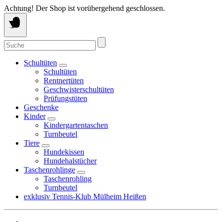
Springe
Achtung! Der Shop ist vorübergehend geschlossen.
zum
Inhalt
Suche
nach:
Schultüten
Schultüten
Rentnertüten
Geschwisterschultüten
Prüfungstüten
Geschenke
Kinder
Kindergartentaschen
Turnbeutel
Tiere
Hundekissen
Hundehalstücher
Taschenrohlinge
Taschenrohling
Turnbeutel
exklusiv Tennis-Klub Mülheim Heißen