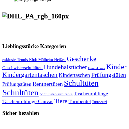
VERSANDKOSTENFREIE LIEFERUNG ab 50,- EUR
Lieblingsstücke Kategorien
Geschenke
exklusiv Tennis-Klub Mülheim Heißen
Kinder
Hundehalstücher
Geschwisterschultüten
Hundekissen
Kindergartentaschen
Prüfungstüten
Kindertaschen
Schultüten
Rentnertüten
Prüfungstüten
Schultüten
Taschenrohlinge
Schultüten zur Rente
Tiere
Taschenrohlinge Canvas
Turnbeutel
Turnbeutel
Sicher bezahlen