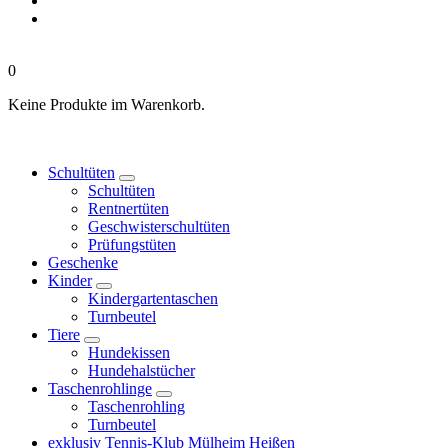
0
Keine Produkte im Warenkorb.
Schultüten
Schultüten
Rentnertüten
Geschwisterschultüten
Prüfungstüten
Geschenke
Kinder
Kindergartentaschen
Turnbeutel
Tiere
Hundekissen
Hundehalstücher
Taschenrohlinge
Taschenrohling
Turnbeutel
exklusiv Tennis-Klub Mülheim Heißen