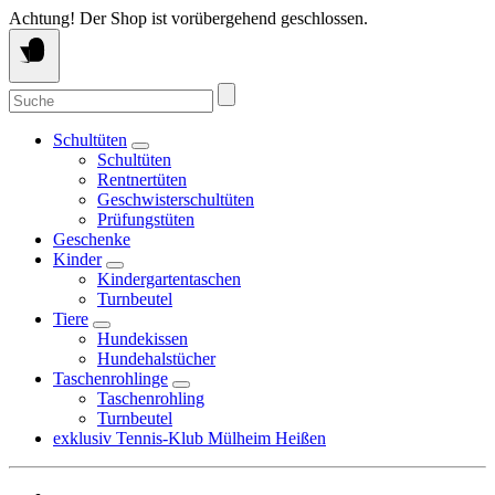
Springe
Achtung! Der Shop ist vorübergehend geschlossen.
zum
Inhalt
Suche
nach:
Schultüten
Schultüten
Rentnertüten
Geschwisterschultüten
Prüfungstüten
Geschenke
Kinder
Kindergartentaschen
Turnbeutel
Tiere
Hundekissen
Hundehalstücher
Taschenrohlinge
Taschenrohling
Turnbeutel
exklusiv Tennis-Klub Mülheim Heißen