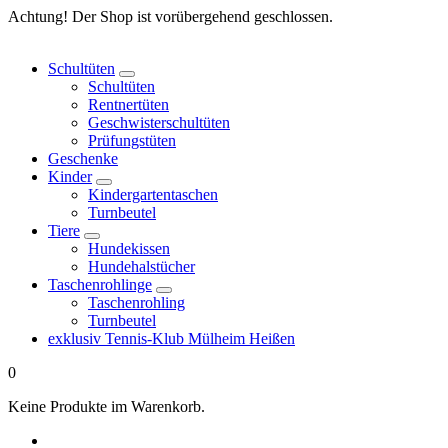
Springe
Achtung! Der Shop ist vorübergehend geschlossen.
zum
Inhalt
Schultüten
Schultüten
Rentnertüten
Geschwisterschultüten
Prüfungstüten
Geschenke
Kinder
Kindergartentaschen
Turnbeutel
Tiere
Hundekissen
Hundehalstücher
Taschenrohlinge
Taschenrohling
Turnbeutel
exklusiv Tennis-Klub Mülheim Heißen
0
Keine Produkte im Warenkorb.