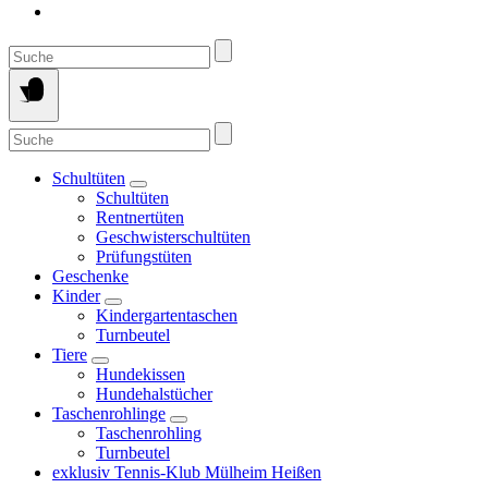
Suche
nach:
Suche
nach:
Schultüten
Schultüten
Rentnertüten
Geschwisterschultüten
Prüfungstüten
Geschenke
Kinder
Kindergartentaschen
Turnbeutel
Tiere
Hundekissen
Hundehalstücher
Taschenrohlinge
Taschenrohling
Turnbeutel
exklusiv Tennis-Klub Mülheim Heißen