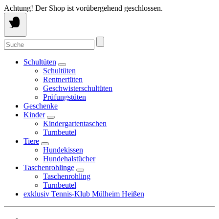
Springe
Achtung! Der Shop ist vorübergehend geschlossen.
zum
Inhalt
Suche
nach:
Schultüten
Schultüten
Rentnertüten
Geschwisterschultüten
Prüfungstüten
Geschenke
Kinder
Kindergartentaschen
Turnbeutel
Tiere
Hundekissen
Hundehalstücher
Taschenrohlinge
Taschenrohling
Turnbeutel
exklusiv Tennis-Klub Mülheim Heißen