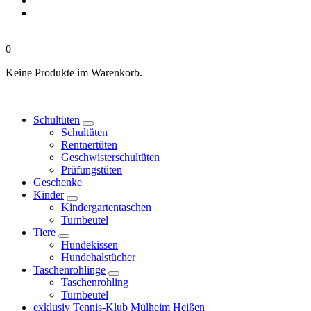
0
Keine Produkte im Warenkorb.
Schultüten
Schultüten
Rentnertüten
Geschwisterschultüten
Prüfungstüten
Geschenke
Kinder
Kindergartentaschen
Turnbeutel
Tiere
Hundekissen
Hundehalstücher
Taschenrohlinge
Taschenrohling
Turnbeutel
exklusiv Tennis-Klub Mülheim Heißen