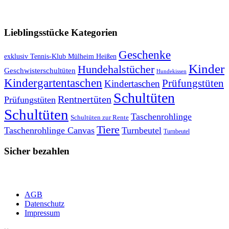
VERSANDKOSTENFREIE LIEFERUNG ab 50,- EUR
Lieblingsstücke Kategorien
Geschenke
exklusiv Tennis-Klub Mülheim Heißen
Kinder
Hundehalstücher
Geschwisterschultüten
Hundekissen
Kindergartentaschen
Prüfungstüten
Kindertaschen
Schultüten
Rentnertüten
Prüfungstüten
Schultüten
Taschenrohlinge
Schultüten zur Rente
Tiere
Taschenrohlinge Canvas
Turnbeutel
Turnbeutel
Sicher bezahlen
AGB
Datenschutz
Impressum