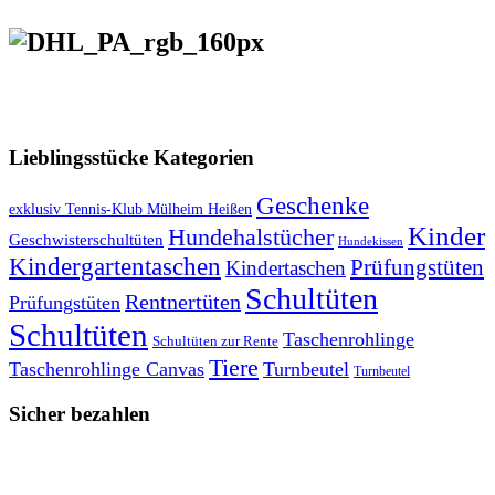
VERSANDKOSTENFREIE LIEFERUNG ab 50,- EUR
Lieblingsstücke Kategorien
Geschenke
exklusiv Tennis-Klub Mülheim Heißen
Kinder
Hundehalstücher
Geschwisterschultüten
Hundekissen
Kindergartentaschen
Prüfungstüten
Kindertaschen
Schultüten
Rentnertüten
Prüfungstüten
Schultüten
Taschenrohlinge
Schultüten zur Rente
Tiere
Taschenrohlinge Canvas
Turnbeutel
Turnbeutel
Sicher bezahlen