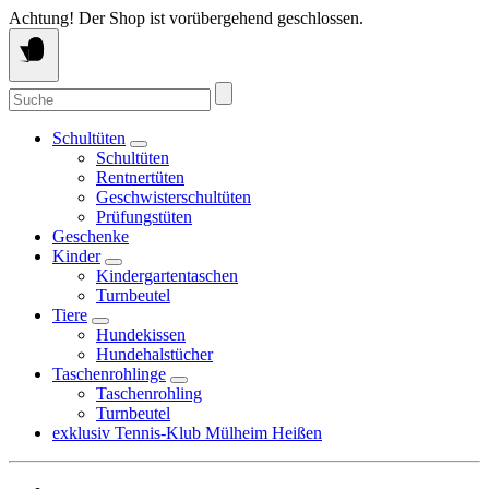
Springe
Achtung! Der Shop ist vorübergehend geschlossen.
zum
Inhalt
Suche
nach:
Schultüten
Schultüten
Rentnertüten
Geschwisterschultüten
Prüfungstüten
Geschenke
Kinder
Kindergartentaschen
Turnbeutel
Tiere
Hundekissen
Hundehalstücher
Taschenrohlinge
Taschenrohling
Turnbeutel
exklusiv Tennis-Klub Mülheim Heißen