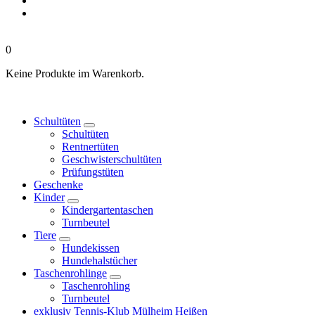
0
Keine Produkte im Warenkorb.
Schultüten
Schultüten
Rentnertüten
Geschwisterschultüten
Prüfungstüten
Geschenke
Kinder
Kindergartentaschen
Turnbeutel
Tiere
Hundekissen
Hundehalstücher
Taschenrohlinge
Taschenrohling
Turnbeutel
exklusiv Tennis-Klub Mülheim Heißen