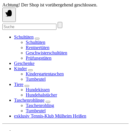
Springe
Achtung! Der Shop ist vorübergehend geschlossen.
zum
Inhalt
Suche
nach:
Schultüten
Schultüten
Rentnertüten
Geschwisterschultüten
Prüfungstüten
Geschenke
Kinder
Kindergartentaschen
Turnbeutel
Tiere
Hundekissen
Hundehalstücher
Taschenrohlinge
Taschenrohling
Turnbeutel
exklusiv Tennis-Klub Mülheim Heißen