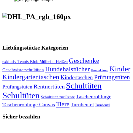
VERSANDKOSTENFREIE LIEFERUNG ab 50,- EUR
Lieblingsstücke Kategorien
Geschenke
exklusiv Tennis-Klub Mülheim Heißen
Kinder
Hundehalstücher
Geschwisterschultüten
Hundekissen
Kindergartentaschen
Prüfungstüten
Kindertaschen
Schultüten
Rentnertüten
Prüfungstüten
Schultüten
Taschenrohlinge
Schultüten zur Rente
Tiere
Taschenrohlinge Canvas
Turnbeutel
Turnbeutel
Sicher bezahlen