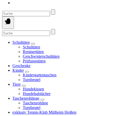
Suche
nach:
Suche
nach:
Schultüten
Schultüten
Rentnertüten
Geschwisterschultüten
Prüfungstüten
Geschenke
Kinder
Kindergartentaschen
Turnbeutel
Tiere
Hundekissen
Hundehalstücher
Taschenrohlinge
Taschenrohling
Turnbeutel
exklusiv Tennis-Klub Mülheim Heißen