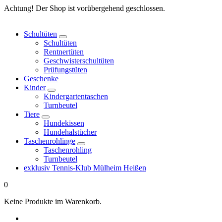
Springe
Achtung! Der Shop ist vorübergehend geschlossen.
zum
Inhalt
Schultüten
Schultüten
Rentnertüten
Geschwisterschultüten
Prüfungstüten
Geschenke
Kinder
Kindergartentaschen
Turnbeutel
Tiere
Hundekissen
Hundehalstücher
Taschenrohlinge
Taschenrohling
Turnbeutel
exklusiv Tennis-Klub Mülheim Heißen
0
Keine Produkte im Warenkorb.