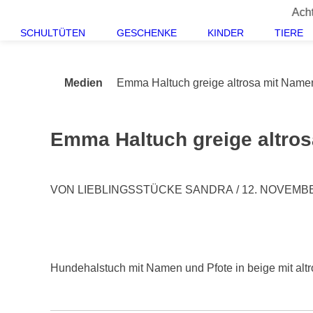
Springe
Achtung! Der 
zum
SCHULTÜTEN
GESCHENKE
KINDER
TIERE
Inhalt
Medien
Emma Haltuch greige altrosa mit Name
Emma Haltuch greige altros
VON
LIEBLINGSSTÜCKE SANDRA
/
12. NOVEMB
Hundehalstuch mit Namen und Pfote in beige mit altr