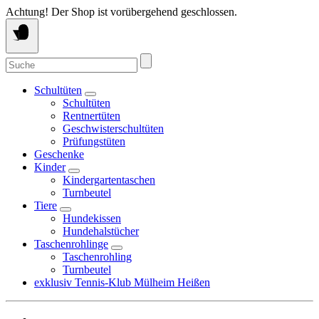
Springe
Achtung! Der Shop ist vorübergehend geschlossen.
zum
Inhalt
Suche
nach:
Schultüten
Schultüten
Rentnertüten
Geschwisterschultüten
Prüfungstüten
Geschenke
Kinder
Kindergartentaschen
Turnbeutel
Tiere
Hundekissen
Hundehalstücher
Taschenrohlinge
Taschenrohling
Turnbeutel
exklusiv Tennis-Klub Mülheim Heißen