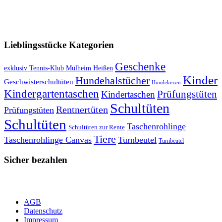
VERSANDKOSTENFREIE LIEFERUNG ab 50,- EUR
Lieblingsstücke Kategorien
Geschenke
exklusiv Tennis-Klub Mülheim Heißen
Kinder
Hundehalstücher
Geschwisterschultüten
Hundekissen
Kindergartentaschen
Prüfungstüten
Kindertaschen
Schultüten
Rentnertüten
Prüfungstüten
Schultüten
Taschenrohlinge
Schultüten zur Rente
Tiere
Taschenrohlinge Canvas
Turnbeutel
Turnbeutel
Sicher bezahlen
AGB
Datenschutz
Impressum