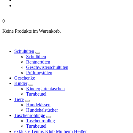
0
Keine Produkte im Warenkorb.
Schultüten
Schultüten
Rentnertüten
Geschwisterschultüten
Prüfungstüten
Geschenke
Kinder
Kindergartentaschen
Turnbeutel
Tiere
Hundekissen
Hundehalstücher
Taschenrohlinge
Taschenrohling
Turnbeutel
exklusiv Tennis-Klub Mülheim Heißen