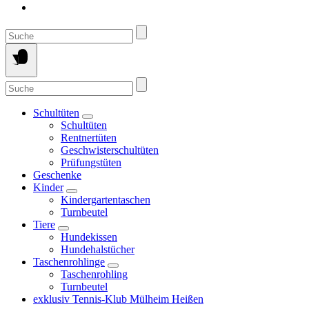
Suche
nach:
Suche
nach:
Schultüten
Schultüten
Rentnertüten
Geschwisterschultüten
Prüfungstüten
Geschenke
Kinder
Kindergartentaschen
Turnbeutel
Tiere
Hundekissen
Hundehalstücher
Taschenrohlinge
Taschenrohling
Turnbeutel
exklusiv Tennis-Klub Mülheim Heißen