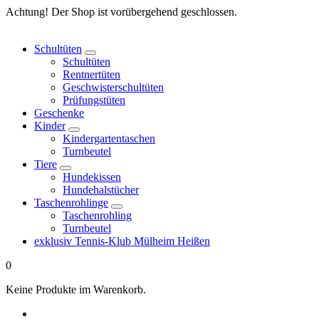
Springe
Achtung! Der Shop ist vorübergehend geschlossen.
zum
Inhalt
Schultüten
Schultüten
Rentnertüten
Geschwisterschultüten
Prüfungstüten
Geschenke
Kinder
Kindergartentaschen
Turnbeutel
Tiere
Hundekissen
Hundehalstücher
Taschenrohlinge
Taschenrohling
Turnbeutel
exklusiv Tennis-Klub Mülheim Heißen
0
Keine Produkte im Warenkorb.