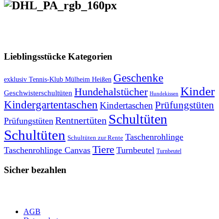
VERSANDKOSTENFREIE LIEFERUNG ab 50,- EUR
Lieblingsstücke Kategorien
Geschenke
exklusiv Tennis-Klub Mülheim Heißen
Kinder
Hundehalstücher
Geschwisterschultüten
Hundekissen
Kindergartentaschen
Prüfungstüten
Kindertaschen
Schultüten
Rentnertüten
Prüfungstüten
Schultüten
Taschenrohlinge
Schultüten zur Rente
Tiere
Taschenrohlinge Canvas
Turnbeutel
Turnbeutel
Sicher bezahlen
AGB