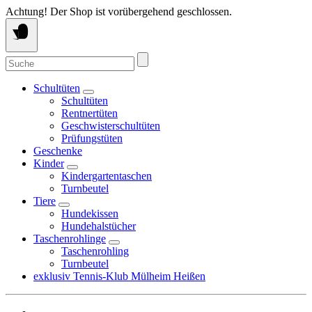
Springe
Achtung! Der Shop ist vorübergehend geschlossen.
zum
Inhalt
Suche
nach:
Schultüten
Schultüten
Rentnertüten
Geschwisterschultüten
Prüfungstüten
Geschenke
Kinder
Kindergartentaschen
Turnbeutel
Tiere
Hundekissen
Hundehalstücher
Taschenrohlinge
Taschenrohling
Turnbeutel
exklusiv Tennis-Klub Mülheim Heißen