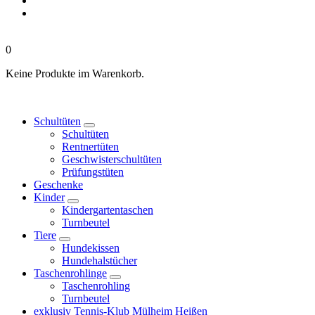
0
Keine Produkte im Warenkorb.
Schultüten
Schultüten
Rentnertüten
Geschwisterschultüten
Prüfungstüten
Geschenke
Kinder
Kindergartentaschen
Turnbeutel
Tiere
Hundekissen
Hundehalstücher
Taschenrohlinge
Taschenrohling
Turnbeutel
exklusiv Tennis-Klub Mülheim Heißen