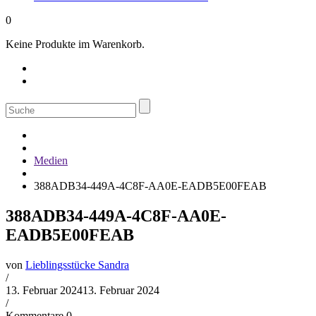
0
Keine Produkte im Warenkorb.
Suche
nach:
Medien
388ADB34-449A-4C8F-AA0E-EADB5E00FEAB
388ADB34-449A-4C8F-AA0E-
EADB5E00FEAB
von
Lieblingsstücke Sandra
/
13. Februar 2024
13. Februar 2024
/
Kommentare 0