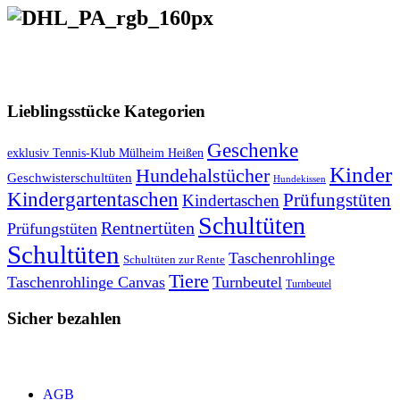
VERSANDKOSTENFREIE LIEFERUNG ab 50,- EUR
Lieblingsstücke Kategorien
Geschenke
exklusiv Tennis-Klub Mülheim Heißen
Kinder
Hundehalstücher
Geschwisterschultüten
Hundekissen
Kindergartentaschen
Prüfungstüten
Kindertaschen
Schultüten
Rentnertüten
Prüfungstüten
Schultüten
Taschenrohlinge
Schultüten zur Rente
Tiere
Taschenrohlinge Canvas
Turnbeutel
Turnbeutel
Sicher bezahlen
AGB