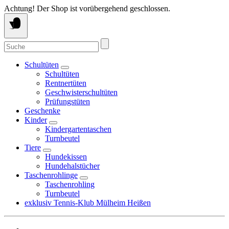
Springe
Achtung! Der Shop ist vorübergehend geschlossen.
zum
Inhalt
Suche
nach:
Schultüten
Schultüten
Rentnertüten
Geschwisterschultüten
Prüfungstüten
Geschenke
Kinder
Kindergartentaschen
Turnbeutel
Tiere
Hundekissen
Hundehalstücher
Taschenrohlinge
Taschenrohling
Turnbeutel
exklusiv Tennis-Klub Mülheim Heißen