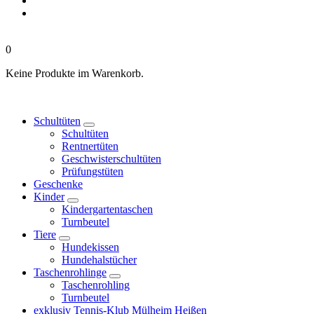
0
Keine Produkte im Warenkorb.
Schultüten
Schultüten
Rentnertüten
Geschwisterschultüten
Prüfungstüten
Geschenke
Kinder
Kindergartentaschen
Turnbeutel
Tiere
Hundekissen
Hundehalstücher
Taschenrohlinge
Taschenrohling
Turnbeutel
exklusiv Tennis-Klub Mülheim Heißen