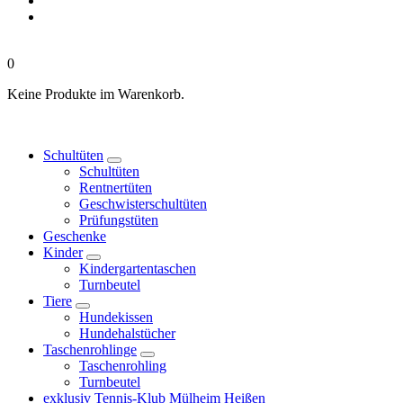
0
Keine Produkte im Warenkorb.
Schultüten
Schultüten
Rentnertüten
Geschwisterschultüten
Prüfungstüten
Geschenke
Kinder
Kindergartentaschen
Turnbeutel
Tiere
Hundekissen
Hundehalstücher
Taschenrohlinge
Taschenrohling
Turnbeutel
exklusiv Tennis-Klub Mülheim Heißen