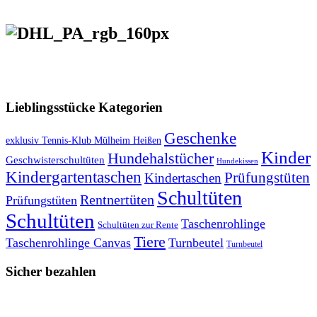
VERSANDKOSTENFREIE LIEFERUNG ab 50,- EUR
Lieblingsstücke Kategorien
Geschenke
exklusiv Tennis-Klub Mülheim Heißen
Kinder
Hundehalstücher
Geschwisterschultüten
Hundekissen
Kindergartentaschen
Prüfungstüten
Kindertaschen
Schultüten
Rentnertüten
Prüfungstüten
Schultüten
Taschenrohlinge
Schultüten zur Rente
Tiere
Taschenrohlinge Canvas
Turnbeutel
Turnbeutel
Sicher bezahlen