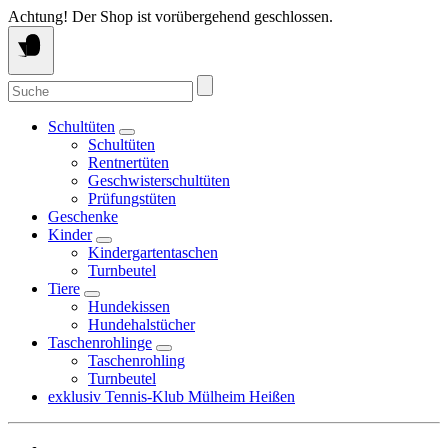
Springe
Achtung! Der Shop ist vorübergehend geschlossen.
zum
Inhalt
Suche
nach:
Schultüten
Schultüten
Rentnertüten
Geschwisterschultüten
Prüfungstüten
Geschenke
Kinder
Kindergartentaschen
Turnbeutel
Tiere
Hundekissen
Hundehalstücher
Taschenrohlinge
Taschenrohling
Turnbeutel
exklusiv Tennis-Klub Mülheim Heißen