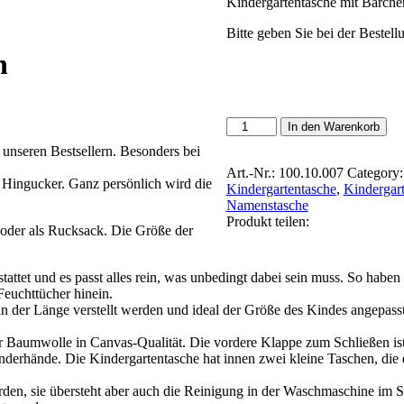
Kindergartentasche mit Bärch
Bitte geben Sie bei der Bestel
n
Kindergartentasche
In den Warenkorb
Bärchen
 unseren Bestsellern. Besonders bei
auf
Wunsch
Art.-Nr.:
100.10.007
Category:
 Hingucker. Ganz persönlich wird die
mit
Kindergartentasche
,
Kindergar
Namen
Namenstasche
quantity
Produkt teilen:
 oder als Rucksack. Die Größe der
stattet und es passt alles rein, was unbedingt dabei sein muss. So habe
Feuchttücher hinein.
in der Länge verstellt werden und ideal der Größe des Kindes angepasst
 Baumwolle in Canvas-Qualität. Die vordere Klappe zum Schließen ist 
derhände. Die Kindergartentasche hat innen zwei kleine Taschen, die
en, sie übersteht aber auch die Reinigung in der Waschmaschine im Sc