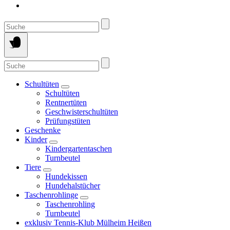
Suche
nach:
Suche
nach:
Schultüten
Schultüten
Rentnertüten
Geschwisterschultüten
Prüfungstüten
Geschenke
Kinder
Kindergartentaschen
Turnbeutel
Tiere
Hundekissen
Hundehalstücher
Taschenrohlinge
Taschenrohling
Turnbeutel
exklusiv Tennis-Klub Mülheim Heißen