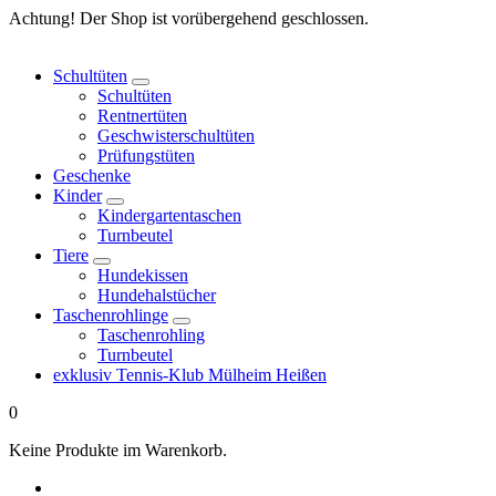
Springe
Achtung! Der Shop ist vorübergehend geschlossen.
zum
Inhalt
Schultüten
Schultüten
Rentnertüten
Geschwisterschultüten
Prüfungstüten
Geschenke
Kinder
Kindergartentaschen
Turnbeutel
Tiere
Hundekissen
Hundehalstücher
Taschenrohlinge
Taschenrohling
Turnbeutel
exklusiv Tennis-Klub Mülheim Heißen
0
Keine Produkte im Warenkorb.