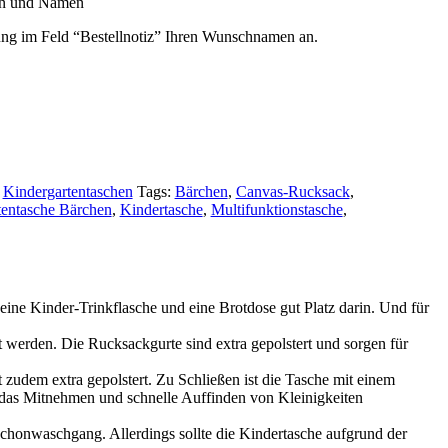
en und Namen
lung im Feld “Bestellnotiz” Ihren Wunschnamen an.
Kindergartentaschen
Tags:
Bärchen
,
Canvas-Rucksack
,
tentasche Bärchen
,
Kindertasche
,
Multifunktionstasche
,
n eine Kinder-Trinkflasche und eine Brotdose gut Platz darin. Und für
 werden. Die Rucksackgurte sind extra gepolstert und sorgen für
zudem extra gepolstert. Zu Schließen ist die Tasche mit einem
 das Mitnehmen und schnelle Auffinden von Kleinigkeiten
honwaschgang. Allerdings sollte die Kindertasche aufgrund der