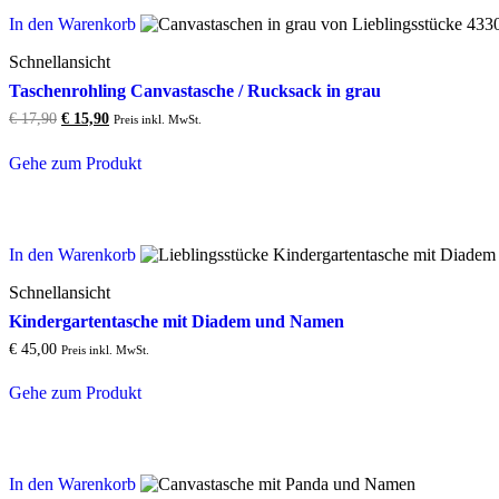
In den Warenkorb
Schnellansicht
Taschenrohling Canvastasche / Rucksack in grau
Original
Current
€
17,90
€
15,90
Preis inkl. MwSt.
price
price
was:
is:
Gehe zum Produkt
€ 17,90.
€ 15,90.
In den Warenkorb
Schnellansicht
Kindergartentasche mit Diadem und Namen
€
45,00
Preis inkl. MwSt.
Gehe zum Produkt
In den Warenkorb