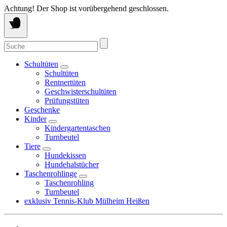
Springe
Achtung! Der Shop ist vorübergehend geschlossen.
zum
Inhalt
Suche
nach:
Schultüten
Schultüten
Rentnertüten
Geschwisterschultüten
Prüfungstüten
Geschenke
Kinder
Kindergartentaschen
Turnbeutel
Tiere
Hundekissen
Hundehalstücher
Taschenrohlinge
Taschenrohling
Turnbeutel
exklusiv Tennis-Klub Mülheim Heißen