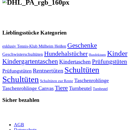
VERSANDKOSTENFREIE LIEFERUNG ab 50,- EUR
Lieblingsstücke Kategorien
Geschenke
exklusiv Tennis-Klub Mülheim Heißen
Kinder
Hundehalstücher
Geschwisterschultüten
Hundekissen
Kindergartentaschen
Prüfungstüten
Kindertaschen
Schultüten
Rentnertüten
Prüfungstüten
Schultüten
Taschenrohlinge
Schultüten zur Rente
Tiere
Taschenrohlinge Canvas
Turnbeutel
Turnbeutel
Sicher bezahlen
AGB
Datenschutz