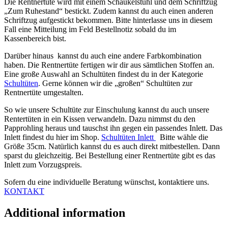
Die Rentnertüte wird mit einem Schaukelstuhl und dem Schriftzug
„Zum Ruhestand“ bestickt. Zudem kannst du auch einen anderen
Schriftzug aufgestickt bekommen. Bitte hinterlasse uns in diesem
Fall eine Mitteilung im Feld Bestellnotiz sobald du im
Kassenbereich bist.
Darüber hinaus kannst du auch eine andere Farbkombination
haben. Die Rentnertüte fertigen wir dir aus sämtlichen Stoffen an.
Eine große Auswahl an Schultüten findest du in der Kategorie
Schultüten
. Gerne können wir die „großen“ Schultüten zur
Rentnertüte umgestalten.
So wie unsere Schultüte zur Einschulung kannst du auch unsere
Rentertüten in ein Kissen verwandeln. Dazu nimmst du den
Papprohling heraus und tauschst ihn gegen ein passendes Inlett. Das
Inlett findest du hier im Shop.
Schultüten Inlett
Bitte wähle die
Größe 35cm. Natürlich kannst du es auch direkt mitbestellen. Dann
sparst du gleichzeitig. Bei Bestellung einer Rentnertüte gibt es das
Inlett zum Vorzugspreis.
Sofern du eine individuelle Beratung wünschst, kontaktiere uns.
KONTAKT
Additional information