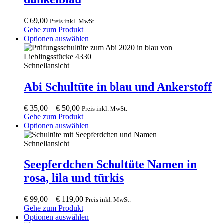
€
69,00
Preis inkl. MwSt.
Gehe zum Produkt
This
Optionen auswählen
product
has
multiple
Schnellansicht
variants.
The
Abi Schultüte in blau und Ankerstoff
options
may
€
35,00
–
€
50,00
Preis inkl. MwSt.
be
Gehe zum Produkt
chosen
This
Optionen auswählen
on
product
the
has
Schnellansicht
product
multiple
page
variants.
Seepferdchen Schultüte Namen in
The
rosa, lila und türkis
options
may
be
€
99,00
–
€
119,00
Preis inkl. MwSt.
chosen
Gehe zum Produkt
on
This
Optionen auswählen