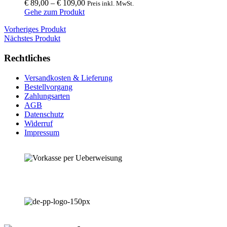
€
89,00
–
€
109,00
Preis inkl. MwSt.
options
Gehe zum Produkt
may
be
Vorheriges Produkt
chosen
Nächstes Produkt
on
the
Rechtliches
product
page
Versandkosten & Lieferung
Bestellvorgang
Zahlungsarten
AGB
Datenschutz
Widerruf
Impressum