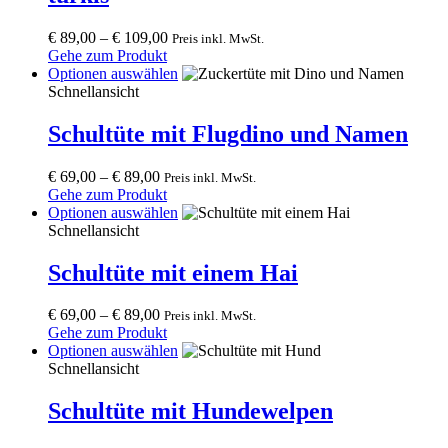
may
be
€
89,00
–
€
109,00
Preis inkl. MwSt.
chosen
Gehe zum Produkt
on
This
Optionen auswählen
the
product
Schnellansicht
product
has
page
multiple
Schultüte mit Flugdino und Namen
variants.
The
€
69,00
–
€
89,00
Preis inkl. MwSt.
options
Gehe zum Produkt
may
This
Optionen auswählen
be
product
Schnellansicht
chosen
has
on
multiple
Schultüte mit einem Hai
the
variants.
product
The
page
€
69,00
–
€
89,00
Preis inkl. MwSt.
options
Gehe zum Produkt
may
This
Optionen auswählen
be
product
Schnellansicht
chosen
has
on
multiple
Schultüte mit Hundewelpen
the
variants.
product
The
page