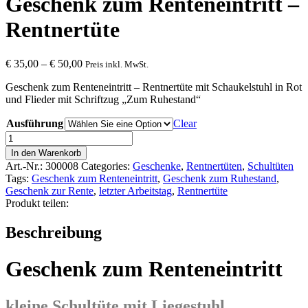
Geschenk zum Renteneintritt –
Rentnertüte
€
35,00
–
€
50,00
Preis inkl. MwSt.
Geschenk zum Renteneintritt – Rentnertüte mit Schaukelstuhl in Rot
und Flieder mit Schriftzug „Zum Ruhestand“
Ausführung
Clear
Geschenk
zum
In den Warenkorb
Renteneintritt
Art.-Nr.:
300008
Categories:
Geschenke
,
Rentnertüten
,
Schultüten
-
Tags:
Geschenk zum Renteneintritt
,
Geschenk zum Ruhestand
,
Rentnertüte
Geschenk zur Rente
,
letzter Arbeitstag
,
Rentnertüte
quantity
Produkt teilen:
Beschreibung
Geschenk zum Renteneintritt
kleine Schultüte mit Liegestuhl