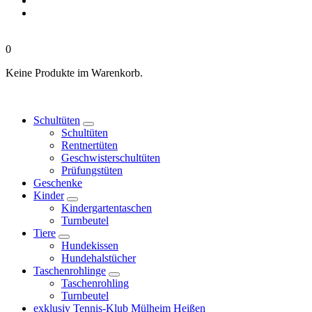
0
Keine Produkte im Warenkorb.
Schultüten
Schultüten
Rentnertüten
Geschwisterschultüten
Prüfungstüten
Geschenke
Kinder
Kindergartentaschen
Turnbeutel
Tiere
Hundekissen
Hundehalstücher
Taschenrohlinge
Taschenrohling
Turnbeutel
exklusiv Tennis-Klub Mülheim Heißen