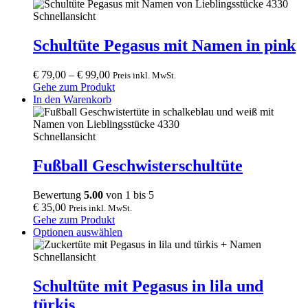
the
product
product
has
Schnellansicht
page
multiple
variants.
Schultüte Pegasus mit Namen in pink
The
options
€
79,00
–
€
99,00
Preis inkl. MwSt.
may
Gehe zum Produkt
be
In den Warenkorb
chosen
on
the
Schnellansicht
product
page
Fußball Geschwisterschultüte
Bewertung
5.00
von 1 bis 5
€
35,00
Preis inkl. MwSt.
Gehe zum Produkt
This
Optionen auswählen
product
has
Schnellansicht
multiple
variants.
Schultüte mit Pegasus in lila und
The
türkis
options