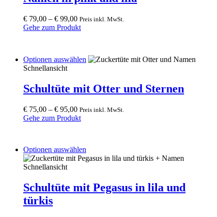
options
may
€
79,00
–
€
99,00
Preis inkl. MwSt.
be
Gehe zum Produkt
chosen
on
the
This
Optionen auswählen
product
product
Schnellansicht
page
has
multiple
Schultüte mit Otter und Sternen
variants.
The
€
75,00
–
€
95,00
Preis inkl. MwSt.
options
Gehe zum Produkt
may
be
chosen
on
This
Optionen auswählen
the
product
product
has
Schnellansicht
page
multiple
variants.
Schultüte mit Pegasus in lila und
The
türkis
options
may