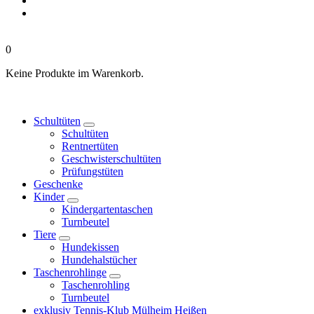
0
Keine Produkte im Warenkorb.
Schultüten
Schultüten
Rentnertüten
Geschwisterschultüten
Prüfungstüten
Geschenke
Kinder
Kindergartentaschen
Turnbeutel
Tiere
Hundekissen
Hundehalstücher
Taschenrohlinge
Taschenrohling
Turnbeutel
exklusiv Tennis-Klub Mülheim Heißen