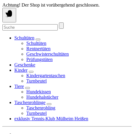
Springe
Achtung! Der Shop ist vorübergehend geschlossen.
zum
Inhalt
Suche
nach:
Schultüten
Schultüten
Rentnertüten
Geschwisterschultüten
Prüfungstüten
Geschenke
Kinder
Kindergartentaschen
Turnbeutel
Tiere
Hundekissen
Hundehalstücher
Taschenrohlinge
Taschenrohling
Turnbeutel
exklusiv Tennis-Klub Mülheim Heißen