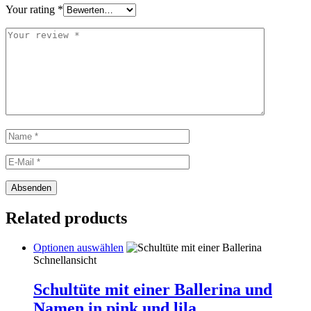
Your rating
*
Related products
This
Optionen auswählen
product
Schnellansicht
has
multiple
Schultüte mit einer Ballerina und
variants.
Namen in pink und lila
The