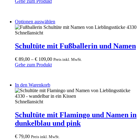
Gehe zum Produkt
This
Optionen auswählen
product
has
Schnellansicht
multiple
variants.
Schultüte mit Fußballerin und Namen
The
options
€
89,00
–
€
109,00
Preis inkl. MwSt.
may
Gehe zum Produkt
be
chosen
on
the
In den Warenkorb
product
page
Schnellansicht
Schultüte mit Flamingo und Namen in
dunkelblau und pink
€
79,00
Preis inkl. MwSt.