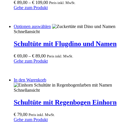
be
€
89,00
–
€
109,00
Preis inkl. MwSt.
chosen
Gehe zum Produkt
on
the
product
This
Optionen auswählen
page
product
Schnellansicht
has
multiple
Schultüte mit Flugdino und Namen
variants.
The
€
69,00
–
€
89,00
Preis inkl. MwSt.
options
Gehe zum Produkt
may
be
chosen
on
In den Warenkorb
the
product
Schnellansicht
page
Schultüte mit Regenbogen Einhorn
€
79,00
Preis inkl. MwSt.
Gehe zum Produkt