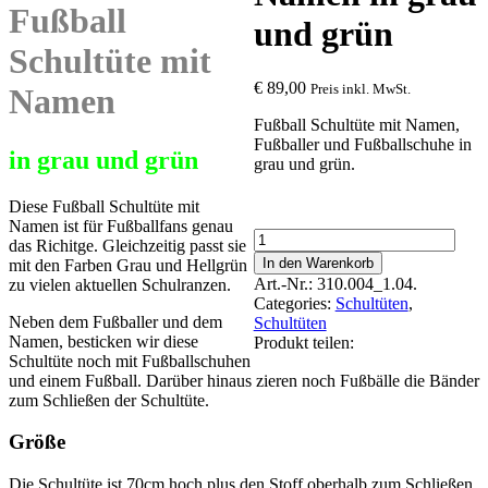
Fußball
und grün
Schultüte mit
€
89,00
Preis inkl. MwSt.
Namen
Fußball Schultüte mit Namen,
Fußballer und Fußballschuhe in
in grau und grün
grau und grün.
Diese Fußball Schultüte mit
Namen ist für Fußballfans genau
Fußball
das Richitge. Gleichzeitig passt sie
Schultüte
In den Warenkorb
mit den Farben Grau und Hellgrün
mit
Art.-Nr.:
310.004_1.04.
zu vielen aktuellen Schulranzen.
Namen
Categories:
Schultüten
,
in
Neben dem Fußballer und dem
Schultüten
grau
Namen, besticken wir diese
Produkt teilen:
und
Schultüte noch mit Fußballschuhen
grün
und einem Fußball. Darüber hinaus zieren noch Fußbälle die Bänder
quantity
zum Schließen der Schultüte.
Größe
Die Schultüte ist 70cm hoch plus den Stoff oberhalb zum Schließen.