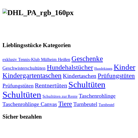
VERSANDKOSTENFREIE LIEFERUNG ab 50,- EUR
Lieblingsstücke Kategorien
Geschenke
exklusiv Tennis-Klub Mülheim Heißen
Kinder
Hundehalstücher
Geschwisterschultüten
Hundekissen
Kindergartentaschen
Prüfungstüten
Kindertaschen
Schultüten
Rentnertüten
Prüfungstüten
Schultüten
Taschenrohlinge
Schultüten zur Rente
Tiere
Taschenrohlinge Canvas
Turnbeutel
Turnbeutel
Sicher bezahlen