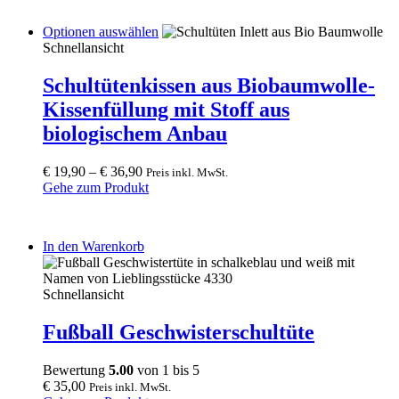
This
Optionen auswählen
product
Schnellansicht
has
multiple
Schultütenkissen aus Biobaumwolle-
variants.
Kissenfüllung mit Stoff aus
The
options
biologischem Anbau
may
be
€
19,90
–
€
36,90
Preis inkl. MwSt.
chosen
Gehe zum Produkt
on
the
product
page
In den Warenkorb
Schnellansicht
Fußball Geschwisterschultüte
Bewertung
5.00
von 1 bis 5
€
35,00
Preis inkl. MwSt.