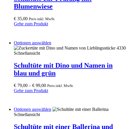
Blumenwiese
€
35,00
Preis inkl. MwSt.
Gehe zum Produkt
This
Optionen auswählen
product
has
Schnellansicht
multiple
variants.
Schultüte mit Dino und Namen in
The
blau und grün
options
may
be
€
79,00
–
€
99,00
Preis inkl. MwSt.
chosen
Gehe zum Produkt
on
the
product
This
Optionen auswählen
page
product
Schnellansicht
has
multiple
Schultüte mit einer Ballerina und