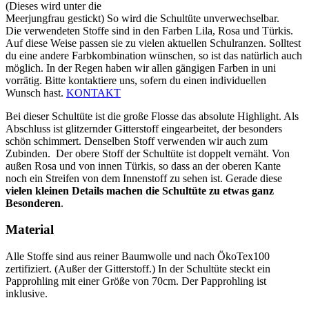
(Dieses wird unter die
Meerjungfrau gestickt) So wird die Schultüte unverwechselbar.
Die verwendeten Stoffe sind in den Farben Lila, Rosa und Türkis.
Auf diese Weise passen sie zu vielen aktuellen Schulranzen. Solltest
du eine andere Farbkombination wünschen, so ist das natürlich auch
möglich. In der Regen haben wir allen gängigen Farben in uni
vorrätig. Bitte kontaktiere uns, sofern du einen individuellen
Wunsch hast.
KONTAKT
Bei dieser Schultüte ist die große Flosse das absolute Highlight. Als
Abschluss ist glitzernder Gitterstoff eingearbeitet, der besonders
schön schimmert. Denselben Stoff verwenden wir auch zum
Zubinden. Der obere Stoff der Schultüte ist doppelt vernäht. Von
außen Rosa und von innen Türkis, so dass an der oberen Kante
noch ein Streifen von dem Innenstoff zu sehen ist. Gerade diese
vielen kleinen Details machen die Schultüte zu etwas ganz
Besonderen
.
Material
Alle Stoffe sind aus reiner Baumwolle und nach ÖkoTex100
zertifiziert. (Außer der Gitterstoff.) In der Schultüte steckt ein
Papprohling mit einer Größe von 70cm. Der Papprohling ist
inklusive.