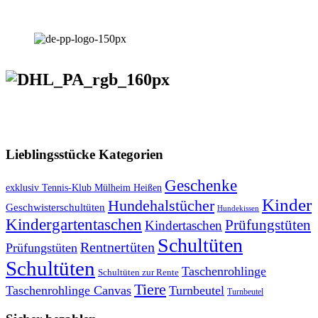
VERSANDKOSTENFREIE LIEFERUNG ab 50,- EUR
Lieblingsstücke Kategorien
Geschenke
exklusiv Tennis-Klub Mülheim Heißen
Kinder
Hundehalstücher
Geschwisterschultüten
Hundekissen
Kindergartentaschen
Prüfungstüten
Kindertaschen
Schultüten
Rentnertüten
Prüfungstüten
Schultüten
Taschenrohlinge
Schultüten zur Rente
Tiere
Taschenrohlinge Canvas
Turnbeutel
Turnbeutel