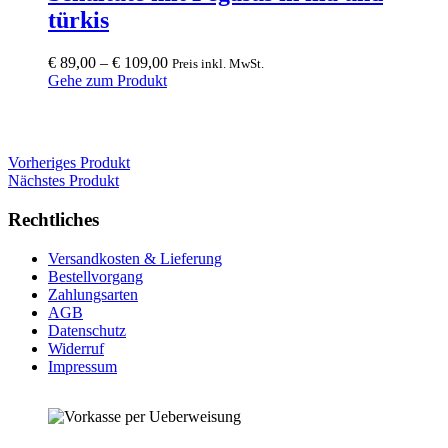
The
türkis
options
may
be
€
89,00
–
€
109,00
Preis inkl. MwSt.
chosen
Gehe zum Produkt
on
the
product
page
Vorheriges Produkt
Nächstes Produkt
Rechtliches
Versandkosten & Lieferung
Bestellvorgang
Zahlungsarten
AGB
Datenschutz
Widerruf
Impressum