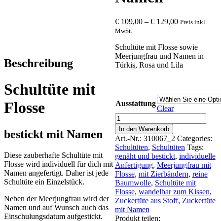
€
109,00
–
€
129,00
Preis inkl.
MwSt.
Schultüte mit Flosse sowie
Meerjungfrau und Namen in
Beschreibung
Türkis, Rosa und Lila
Schultüte mit
Flosse
Ausstattung
Clear
Schultüte
mit
In den Warenkorb
bestickt mit Namen
Flosse
Art.-Nr.:
310067_2
Categories:
und
Schultüten
,
Schultüten
Tags:
Namen
Diese zauberhafte Schultüte mit
genäht und bestickt
,
individuelle
quantity
Flosse wird individuell für dich mit
Anfertigung
,
Meerjungfrau mit
Namen angefertigt. Daher ist jede
Flosse
,
mit Zierbändern
,
reine
Schultüte ein Einzelstück.
Baumwolle
,
Schultüte mit
Flosse
,
wandelbar zum Kissen
,
Neben der Meerjungfrau wird der
Zuckertüte aus Stoff
,
Zuckertüte
Namen und auf Wunsch auch das
mit Namen
Einschulungsdatum aufgestickt.
Produkt teilen: