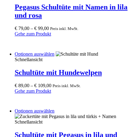
The
Pegasus Schultüte mit Namen in lila
options
und rosa
may
be
chosen
€
79,00
–
€
99,00
Preis inkl. MwSt.
on
Gehe zum Produkt
the
product
page
This
Optionen auswählen
product
Schnellansicht
has
multiple
Schultüte mit Hundewelpen
variants.
The
€
89,00
–
€
109,00
Preis inkl. MwSt.
options
Gehe zum Produkt
may
be
chosen
on
This
Optionen auswählen
the
product
product
has
Schnellansicht
page
multiple
variants.
Schultüte mit Pegasus in lila und