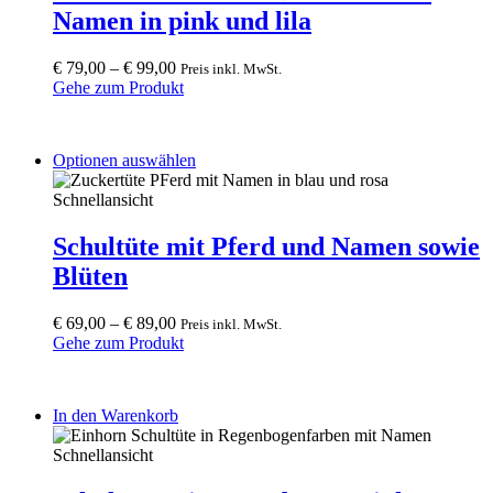
variants.
Namen in pink und lila
The
options
may
€
79,00
–
€
99,00
Preis inkl. MwSt.
be
Gehe zum Produkt
chosen
on
the
This
Optionen auswählen
product
product
page
has
Schnellansicht
multiple
variants.
Schultüte mit Pferd und Namen sowie
The
Blüten
options
may
be
€
69,00
–
€
89,00
Preis inkl. MwSt.
chosen
Gehe zum Produkt
on
the
product
In den Warenkorb
page
Schnellansicht