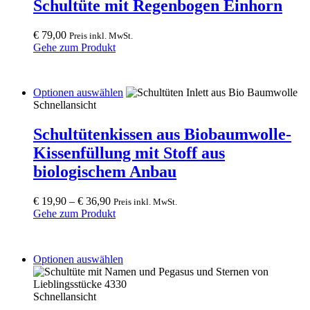
Schultüte mit Regenbogen Einhorn
€
79,00
Preis inkl. MwSt.
Gehe zum Produkt
This
Optionen auswählen
product
Schnellansicht
has
multiple
Schultütenkissen aus Biobaumwolle-
variants.
Kissenfüllung mit Stoff aus
The
options
biologischem Anbau
may
be
€
19,90
–
€
36,90
Preis inkl. MwSt.
chosen
Gehe zum Produkt
on
the
product
page
This
Optionen auswählen
product
has
multiple
Schnellansicht
variants.