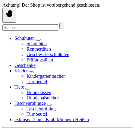
Springe
Achtung! Der Shop ist vorübergehend geschlossen.
zum
Inhalt
Suche
nach:
Schultüten
Schultüten
Rentnertüten
Geschwisterschultüten
Prüfungstüten
Geschenke
Kinder
Kindergartentaschen
Turnbeutel
Tiere
Hundekissen
Hundehalstücher
Taschenrohlinge
Taschenrohling
Turnbeutel
exklusiv Tennis-Klub Mülheim Heißen