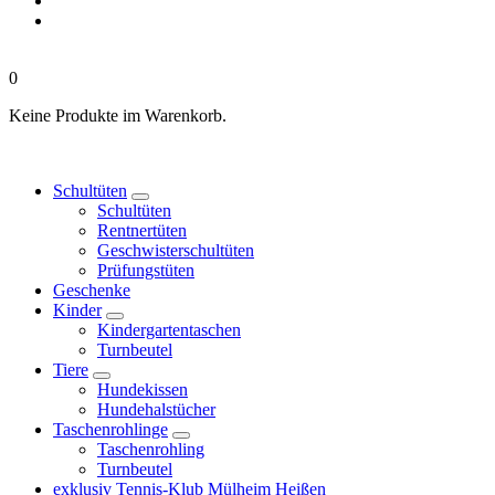
0
Keine Produkte im Warenkorb.
Schultüten
Schultüten
Rentnertüten
Geschwisterschultüten
Prüfungstüten
Geschenke
Kinder
Kindergartentaschen
Turnbeutel
Tiere
Hundekissen
Hundehalstücher
Taschenrohlinge
Taschenrohling
Turnbeutel
exklusiv Tennis-Klub Mülheim Heißen