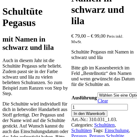
schwarz und
Schultüte
lila
Pegasus
€
79,00
–
€
99,00
Preis inkl.
mit Namen in
MwSt.
schwarz und lila
Schultüte Pegasus mit Namen in
schwarz und lila
Auch in diesem Jahr ist die
Schultüte Pegasus sehr beliebt.
Bitte gib im Kassenbereich im
Zudem passt sie in der Farbe
Feld „Bestellnotiz“ den Namen
schwarz und lila zu vielen
und wenn gewünscht das Datum
beliebten Schulranzen. So zum
für die Schultüte an.
Beispiel zum Ranzen von Step by
Step.
Ausführung
Clear
Die Schultüte wird individuell für
Schultüte
dich in liebevoller Handarbeit aus
Pegasus
In den Warenkorb
Stoff gefertigt. Der Pegasus und
mit
Art.-Nr.:
310.031_1.03.
der Name wird auf die Schultüte
Namen
Categories:
Schultüten
,
gestickt. Auf Wunsch kannst du
in
Schultüten
Tags:
Einschulung
,
auch das Einschulungsdatum oder
schwarz
Pegasus
,
Pegasus Schultüte
,
das Jahr aufgestickt haben. Bitte