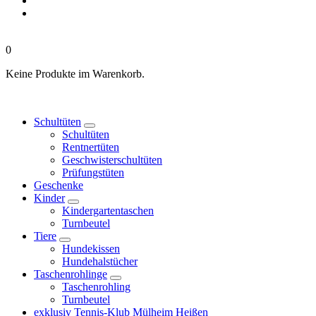
0
Keine Produkte im Warenkorb.
Schultüten
Schultüten
Rentnertüten
Geschwisterschultüten
Prüfungstüten
Geschenke
Kinder
Kindergartentaschen
Turnbeutel
Tiere
Hundekissen
Hundehalstücher
Taschenrohlinge
Taschenrohling
Turnbeutel
exklusiv Tennis-Klub Mülheim Heißen