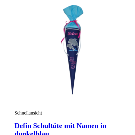
multiple
variants.
The
options
may
be
chosen
on
the
product
page
Schnellansicht
Defin Schultüte mit Namen in
dunkelblau