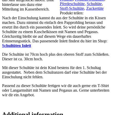
und
Pferdeschultüte
,
Schultüte
,
hinterlasse uns dazu eine
lila
Stoff-Schultüte
,
Zuckertüte
Mitteilung im Kassenbereich.
quantity
Produkt teilen:
Nach der Einschulung kannst du aus der Schultüte in ein Kissen
machen. Dazu nimmst du einfach den Papprohling heraus und
ersetzt ihn durch ein passendes Inlett. So wird deine persönliche
Schultüte zu einem Kuschelkissen mit Namen und Pegasus.
Gleichzeitig bleibt sie auf diesem Wege ein dauerhaftes
Erinnerungsstück. Das passenende Inlett findest du hier im Shop:
Schultüten Inlett
Die Schultüte ist 70cm hoch plus den oberen Stoff zum Schließen.
Dieser ist ca. 30cm hoch.
Mit dieser Schultüte ist dein Kind bestens für den 1. Schultag
ausgestattet. Neben dem Schulranzen darf eine Schultüte bei der
Einschulung nicht fehlen.
Passend zu dieser Schultüte fertigen wir dir auch gerne ein T-Shirt
oder Langarmshirt mit Namen und Pegasus an. Gerne unterbreiten
wir dir ein Angebot.
Additional information