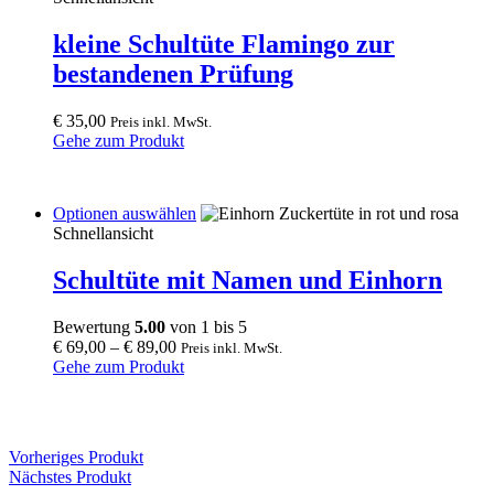
kleine Schultüte Flamingo zur
bestandenen Prüfung
€
35,00
Preis inkl. MwSt.
Gehe zum Produkt
This
Optionen auswählen
product
Schnellansicht
has
multiple
Schultüte mit Namen und Einhorn
variants.
The
Bewertung
5.00
von 1 bis 5
options
€
69,00
–
€
89,00
Preis inkl. MwSt.
may
Gehe zum Produkt
be
chosen
on
the
product
Vorheriges Produkt
page
Nächstes Produkt