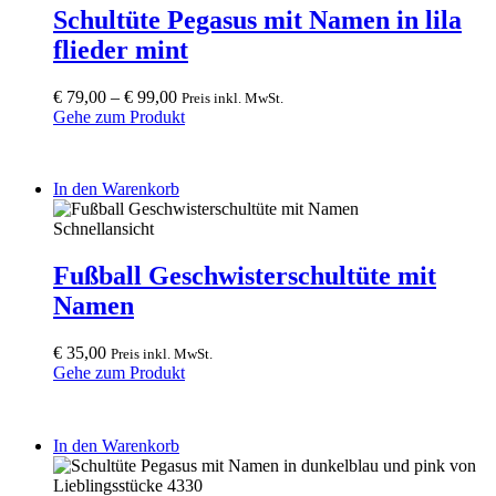
multiple
Schultüte Pegasus mit Namen in lila
variants.
flieder mint
The
options
may
€
79,00
–
€
99,00
Preis inkl. MwSt.
be
Gehe zum Produkt
chosen
on
the
In den Warenkorb
product
page
Schnellansicht
Fußball Geschwisterschultüte mit
Namen
€
35,00
Preis inkl. MwSt.
Gehe zum Produkt
In den Warenkorb