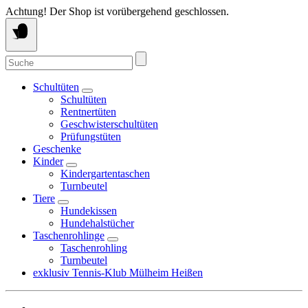
Springe
Achtung! Der Shop ist vorübergehend geschlossen.
zum
Inhalt
Suche
nach:
Schultüten
Schultüten
Rentnertüten
Geschwisterschultüten
Prüfungstüten
Geschenke
Kinder
Kindergartentaschen
Turnbeutel
Tiere
Hundekissen
Hundehalstücher
Taschenrohlinge
Taschenrohling
Turnbeutel
exklusiv Tennis-Klub Mülheim Heißen