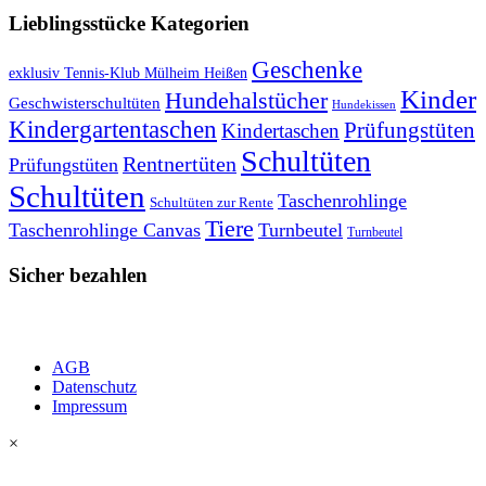
Lieblingsstücke Kategorien
Geschenke
exklusiv Tennis-Klub Mülheim Heißen
Kinder
Hundehalstücher
Geschwisterschultüten
Hundekissen
Kindergartentaschen
Prüfungstüten
Kindertaschen
Schultüten
Rentnertüten
Prüfungstüten
Schultüten
Taschenrohlinge
Schultüten zur Rente
Tiere
Taschenrohlinge Canvas
Turnbeutel
Turnbeutel
Sicher bezahlen
AGB
Datenschutz
Impressum
×