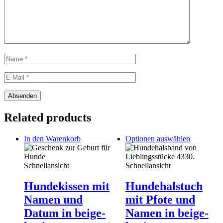
Related products
This
In den Warenkorb
Optionen auswählen
product
has
multiple
Schnellansicht
Schnellansicht
variants.
The
Hundekissen mit
Hundehalstuch
options
Namen und
mit Pfote und
may
be
Datum in beige-
Namen in beige-
chosen