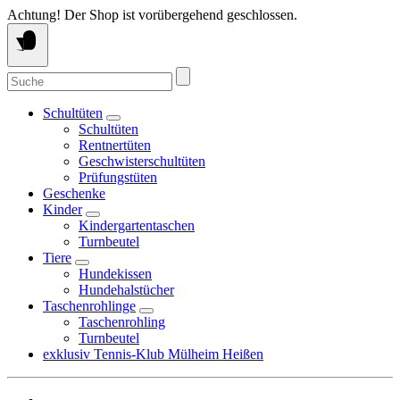
Springe
Achtung! Der Shop ist vorübergehend geschlossen.
zum
Inhalt
Suche
nach:
Schultüten
Schultüten
Rentnertüten
Geschwisterschultüten
Prüfungstüten
Geschenke
Kinder
Kindergartentaschen
Turnbeutel
Tiere
Hundekissen
Hundehalstücher
Taschenrohlinge
Taschenrohling
Turnbeutel
exklusiv Tennis-Klub Mülheim Heißen