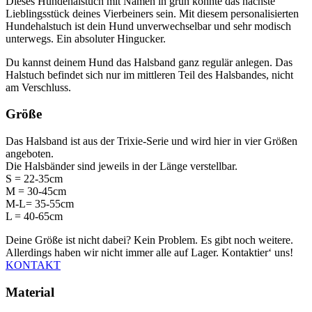
Dieses Hundehalstuch mit Namen in grün könnte das nächste
Lieblingsstück deines Vierbeiners sein. Mit diesem personalisierten
Hundehalstuch ist dein Hund unverwechselbar und sehr modisch
unterwegs. Ein absoluter Hingucker.
Du kannst deinem Hund das Halsband ganz regulär anlegen. Das
Halstuch befindet sich nur im mittleren Teil des Halsbandes, nicht
am Verschluss.
Größe
Das Halsband ist aus der Trixie-Serie und wird hier in vier Größen
angeboten.
Die Halsbänder sind jeweils in der Länge verstellbar.
S = 22-35cm
M = 30-45cm
M-L= 35-55cm
L = 40-65cm
Deine Größe ist nicht dabei? Kein Problem. Es gibt noch weitere.
Allerdings haben wir nicht immer alle auf Lager. Kontaktier‘ uns!
KONTAKT
Material