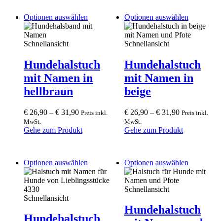
This
This
Optionen auswählen
Optionen auswählen
product
product
has
has
multiple
multiple
Schnellansicht
Schnellansicht
variants.
variants.
The
The
Hundehalstuch
Hundehalstuch
options
options
mit Namen in
mit Namen in
may
may
be
be
hellbraun
beige
chosen
chosen
on
on
€
26,90
–
€
31,90
€
26,90
–
€
31,90
Preis inkl.
Preis inkl.
the
the
MwSt.
MwSt.
product
product
Gehe zum Produkt
Gehe zum Produkt
page
page
This
This
Optionen auswählen
Optionen auswählen
product
product
has
has
multiple
multiple
Schnellansicht
variants.
variants.
Schnellansicht
The
The
Hundehalstuch
options
options
Hundehalstuch