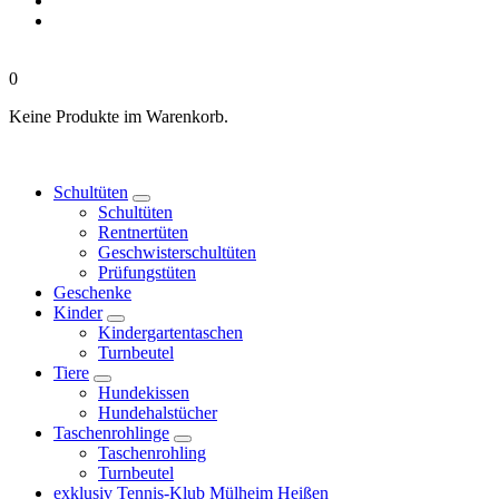
0
Keine Produkte im Warenkorb.
Schultüten
Schultüten
Rentnertüten
Geschwisterschultüten
Prüfungstüten
Geschenke
Kinder
Kindergartentaschen
Turnbeutel
Tiere
Hundekissen
Hundehalstücher
Taschenrohlinge
Taschenrohling
Turnbeutel
exklusiv Tennis-Klub Mülheim Heißen