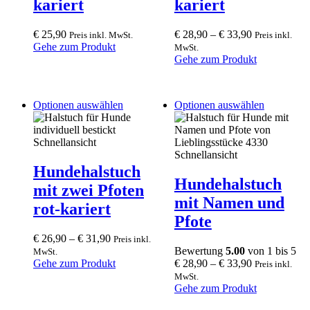
kariert
kariert
on
the
product
€
25,90
€
28,90
–
€
33,90
Preis inkl. MwSt.
Preis inkl.
page
Gehe zum Produkt
MwSt.
Gehe zum Produkt
This
This
Optionen auswählen
Optionen auswählen
product
product
has
has
multiple
multiple
Schnellansicht
variants.
variants.
Schnellansicht
The
The
Hundehalstuch
options
options
Hundehalstuch
mit zwei Pfoten
may
may
mit Namen und
be
be
rot-kariert
chosen
chosen
Pfote
on
on
€
26,90
–
€
31,90
Preis inkl.
the
the
Bewertung
5.00
von 1 bis 5
MwSt.
product
product
Gehe zum Produkt
€
28,90
–
€
33,90
Preis inkl.
page
page
MwSt.
Gehe zum Produkt