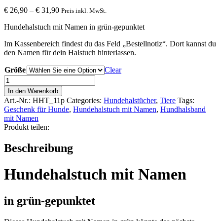
€
26,90
–
€
31,90
Preis inkl. MwSt.
Hundehalstuch mit Namen in grün-gepunktet
Im Kassenbereich findest du das Feld „Bestellnotiz“. Dort kannst du
den Namen für dein Halstuch hinterlassen.
Größe
Clear
Hundehalstuch
mit
In den Warenkorb
Namen
Art.-Nr.:
HHT_11p
Categories:
Hundehalstücher
,
Tiere
Tags:
in
Geschenk für Hunde
,
Hundehalstuch mit Namen
,
Hundhalsband
grün
mit Namen
quantity
Produkt teilen:
Beschreibung
Hundehalstuch mit Namen
in grün-gepunktet