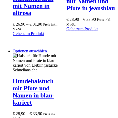
mit Namen und
may
may
mit Namen in
be
be
Pfote in jeansblau
chosen
chosen
altrosa
on
on
€
28,90
–
€
33,90
Preis inkl.
the
the
€
26,90
–
€
31,90
Preis inkl.
MwSt.
product
product
Gehe zum Produkt
MwSt.
page
page
Gehe zum Produkt
This
Optionen auswählen
product
has
multiple
variants.
Schnellansicht
The
options
Hundehalstuch
may
mit Pfote und
be
chosen
Namen in blau-
on
kariert
the
product
page
€
28,90
–
€
33,90
Preis inkl.