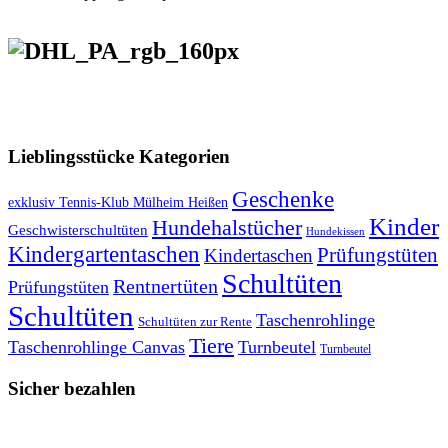
VERSANDKOSTENFREIE LIEFERUNG ab 50,- EUR
Lieblingsstücke Kategorien
Geschenke
exklusiv Tennis-Klub Mülheim Heißen
Kinder
Hundehalstücher
Geschwisterschultüten
Hundekissen
Kindergartentaschen
Prüfungstüten
Kindertaschen
Schultüten
Rentnertüten
Prüfungstüten
Schultüten
Taschenrohlinge
Schultüten zur Rente
Tiere
Taschenrohlinge Canvas
Turnbeutel
Turnbeutel
Sicher bezahlen