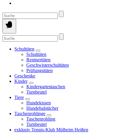
Suche
nach:
Suche
nach:
Schultüten
Schultüten
Rentnertüten
Geschwisterschultüten
Prüfungstüten
Geschenke
Kinder
Kindergartentaschen
Turnbeutel
Tiere
Hundekissen
Hundehalstücher
Taschenrohlinge
Taschenrohling
Turnbeutel
exklusiv Tennis-Klub Mülheim Heißen