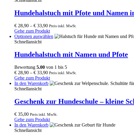
Schnellansicht
chosen
has
on
multiple
Hundehalstuch mit Pfote und Namen in
the
variants.
product
The
page
€
28,90
–
€
33,90
Preis inkl. MwSt.
options
Gehe zum Produkt
may
This
Optionen auswählen
be
product
Schnellansicht
chosen
has
on
multiple
Hundehalstuch mit Namen und Pfote
the
variants.
product
The
page
Bewertung
5.00
von 1 bis 5
options
€
28,90
–
€
33,90
Preis inkl. MwSt.
may
Gehe zum Produkt
be
In den Warenkorb
chosen
Schnellansicht
on
the
Geschenk zur Hundeschule – kleine Sc
product
page
€
35,00
Preis inkl. MwSt.
Gehe zum Produkt
In den Warenkorb
Schnellansicht