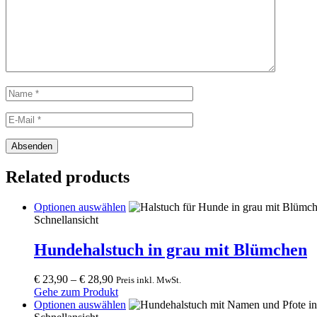
Related products
This
Optionen auswählen
product
Schnellansicht
has
multiple
Hundehalstuch in grau mit Blümchen
variants.
The
€
23,90
–
€
28,90
Preis inkl. MwSt.
options
Gehe zum Produkt
may
This
Optionen auswählen
be
product