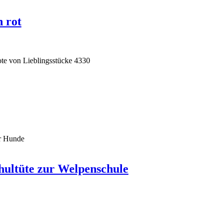
 rot
hultüte zur Welpenschule