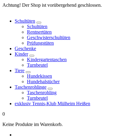
Springe
Achtung! Der Shop ist vorübergehend geschlossen.
zum
Inhalt
Schultüten
Schultüten
Rentnertüten
Geschwisterschultüten
Prüfungstüten
Geschenke
Kinder
Kindergartentaschen
Turnbeutel
Tiere
Hundekissen
Hundehalstücher
Taschenrohlinge
Taschenrohling
Turnbeutel
exklusiv Tennis-Klub Mülheim Heißen
0
Keine Produkte im Warenkorb.