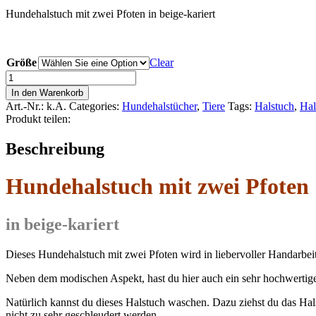
Hundehalstuch mit zwei Pfoten in beige-kariert
Größe
Clear
Hundehalstuch
mit
In den Warenkorb
zwei
Art.-Nr.:
k.A.
Categories:
Hundehalstücher
,
Tiere
Tags:
Halstuch
,
Hal
Pfoten
Produkt teilen:
quantity
Beschreibung
Hundehalstuch mit zwei Pfoten
in beige-kariert
Dieses Hundehalstuch mit zwei Pfoten wird in liebervoller Handarbeit 
Neben dem modischen Aspekt, hast du hier auch ein sehr hochwertig
Natürlich kannst du dieses Halstuch waschen. Dazu ziehst du das H
nicht zu sehr geschleudert werden.