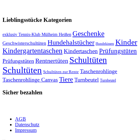
VERSANDKOSTENFREIE LIEFERUNG ab 50,- EUR
Lieblingsstücke Kategorien
Geschenke
exklusiv Tennis-Klub Mülheim Heißen
Kinder
Hundehalstücher
Geschwisterschultüten
Hundekissen
Kindergartentaschen
Prüfungstüten
Kindertaschen
Schultüten
Rentnertüten
Prüfungstüten
Schultüten
Taschenrohlinge
Schultüten zur Rente
Tiere
Taschenrohlinge Canvas
Turnbeutel
Turnbeutel
Sicher bezahlen
AGB
Datenschutz
Impressum