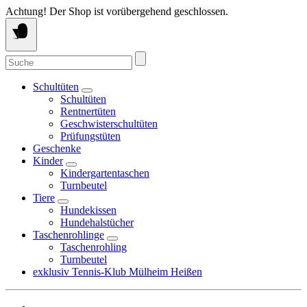
Springe
Achtung! Der Shop ist vorübergehend geschlossen.
zum
Inhalt
Suche
nach:
Schultüten
Schultüten
Rentnertüten
Geschwisterschultüten
Prüfungstüten
Geschenke
Kinder
Kindergartentaschen
Turnbeutel
Tiere
Hundekissen
Hundehalstücher
Taschenrohlinge
Taschenrohling
Turnbeutel
exklusiv Tennis-Klub Mülheim Heißen