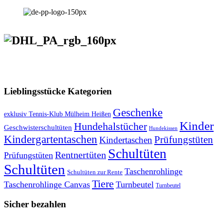
VERSANDKOSTENFREIE LIEFERUNG ab 50,- EUR
Lieblingsstücke Kategorien
Geschenke
exklusiv Tennis-Klub Mülheim Heißen
Kinder
Hundehalstücher
Geschwisterschultüten
Hundekissen
Kindergartentaschen
Prüfungstüten
Kindertaschen
Schultüten
Rentnertüten
Prüfungstüten
Schultüten
Taschenrohlinge
Schultüten zur Rente
Tiere
Taschenrohlinge Canvas
Turnbeutel
Turnbeutel
Sicher bezahlen