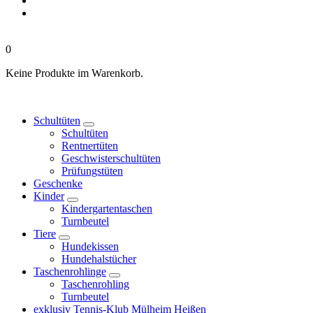
0
Keine Produkte im Warenkorb.
Schultüten
Schultüten
Rentnertüten
Geschwisterschultüten
Prüfungstüten
Geschenke
Kinder
Kindergartentaschen
Turnbeutel
Tiere
Hundekissen
Hundehalstücher
Taschenrohlinge
Taschenrohling
Turnbeutel
exklusiv Tennis-Klub Mülheim Heißen