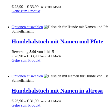
The
€
28,90
–
€
33,90
Preis inkl. MwSt.
options
Gehe zum Produkt
may
be
chosen
on
This
Optionen auswählen
the
product
Schnellansicht
product
has
page
multiple
Hundehalstuch mit Namen und Pfote
variants.
The
Bewertung
5.00
von 1 bis 5
options
€
28,90
–
€
33,90
Preis inkl. MwSt.
may
Gehe zum Produkt
be
chosen
on
the
This
Optionen auswählen
product
product
Schnellansicht
page
has
multiple
Hundehalstuch mit Namen in altrosa
variants.
The
€
26,90
–
€
31,90
Preis inkl. MwSt.
options
Gehe zum Produkt
may