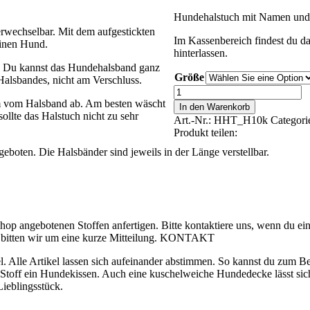
Hundehalstuch mit Namen und H
wechselbar. Mit dem aufgestickten
Im Kassenbereich findest du da
einen Hund.
hinterlassen.
gt. Du kannst das Hundehalsband ganz
Größe
 Halsbandes, nicht am Verschluss.
Hundehalstuch
mit
em vom Halsband ab. Am besten wäscht
In den Warenkorb
Namen
llte das Halstuch nicht zu sehr
Art.-Nr.:
HHT_H10k
Categori
und
Produkt teilen:
Herz
geboten. Die Halsbänder sind jeweils in der Länge verstellbar.
in
blau-
kariert
quantity
 Shop angebotenen Stoffen anfertigen. Bitte kontaktiere uns, wenn du 
l bitten wir um eine kurze Mitteilung. KONTAKT
l. Alle Artikel lassen sich aufeinander abstimmen. So kannst du zum 
toff ein Hundekissen. Auch eine kuschelweiche Hundedecke lässt sich 
Lieblingsstück.