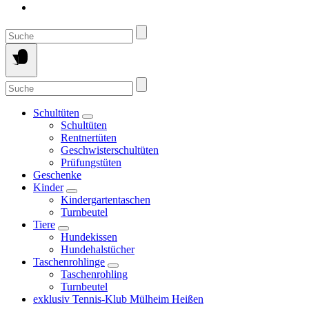
Suche
nach:
Suche
nach:
Schultüten
Schultüten
Rentnertüten
Geschwisterschultüten
Prüfungstüten
Geschenke
Kinder
Kindergartentaschen
Turnbeutel
Tiere
Hundekissen
Hundehalstücher
Taschenrohlinge
Taschenrohling
Turnbeutel
exklusiv Tennis-Klub Mülheim Heißen