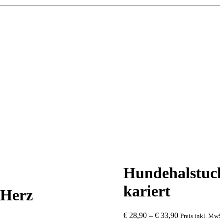
Hundehalstuch
kariert
 Herz
€
28,90
–
€
33,90
Preis inkl. MwS