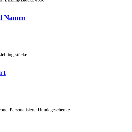
nd Namen
rt