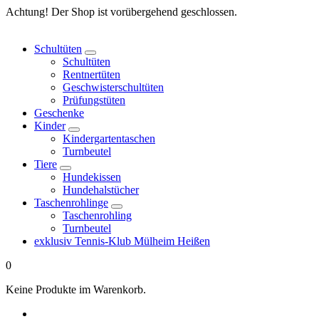
Springe
Achtung! Der Shop ist vorübergehend geschlossen.
zum
Inhalt
Schultüten
Schultüten
Rentnertüten
Geschwisterschultüten
Prüfungstüten
Geschenke
Kinder
Kindergartentaschen
Turnbeutel
Tiere
Hundekissen
Hundehalstücher
Taschenrohlinge
Taschenrohling
Turnbeutel
exklusiv Tennis-Klub Mülheim Heißen
0
Keine Produkte im Warenkorb.