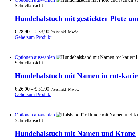
product
Schnellansicht
has
multiple
Hundehalstuch mit gestickter Pfote u
variants.
The
€
28,90
–
€
33,90
Preis inkl. MwSt.
options
Gehe zum Produkt
may
be
chosen
on
This
Optionen auswählen
the
product
Schnellansicht
product
has
page
multiple
Hundehalstuch mit Namen in rot-karie
variants.
The
€
26,90
–
€
31,90
Preis inkl. MwSt.
options
Gehe zum Produkt
may
be
chosen
on
This
Optionen auswählen
the
product
Schnellansicht
product
has
page
multiple
Hundehalstuch mit Namen und Krone
variants.