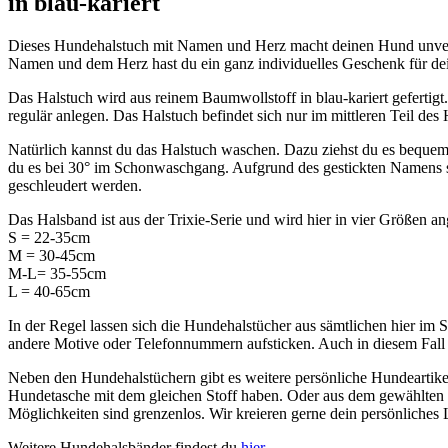
in blau-kariert
Dieses Hundehalstuch mit Namen und Herz macht deinen Hund unver
Namen und dem Herz hast du ein ganz individuelles Geschenk für d
Das Halstuch wird aus reinem Baumwollstoff in blau-kariert geferti
regulär anlegen. Das Halstuch befindet sich nur im mittleren Teil des
Natürlich kannst du das Halstuch waschen. Dazu ziehst du es bequ
du es bei 30° im Schonwaschgang. Aufgrund des gestickten Namens so
geschleudert werden.
Das Halsband ist aus der Trixie-Serie und wird hier in vier Größen an
S = 22-35cm
M = 30-45cm
M-L= 35-55cm
L = 40-65cm
In der Regel lassen sich die Hundehalstücher aus sämtlichen hier im
andere Motive oder Telefonnummern aufsticken. Auch in diesem Fal
Neben den Hundehalstüchern gibt es weitere persönliche Hundeartike
Hundetasche mit dem gleichen Stoff haben. Oder aus dem gewählten S
Möglichkeiten sind grenzenlos. Wir kreieren gerne dein persönliches 
Weitere Hundehalsbänder findest du
hier.