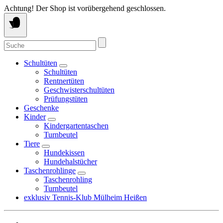
Springe
Achtung! Der Shop ist vorübergehend geschlossen.
zum
Inhalt
Suche
nach:
Schultüten
Schultüten
Rentnertüten
Geschwisterschultüten
Prüfungstüten
Geschenke
Kinder
Kindergartentaschen
Turnbeutel
Tiere
Hundekissen
Hundehalstücher
Taschenrohlinge
Taschenrohling
Turnbeutel
exklusiv Tennis-Klub Mülheim Heißen