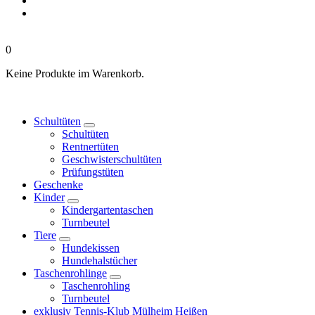
0
Keine Produkte im Warenkorb.
Schultüten
Schultüten
Rentnertüten
Geschwisterschultüten
Prüfungstüten
Geschenke
Kinder
Kindergartentaschen
Turnbeutel
Tiere
Hundekissen
Hundehalstücher
Taschenrohlinge
Taschenrohling
Turnbeutel
exklusiv Tennis-Klub Mülheim Heißen