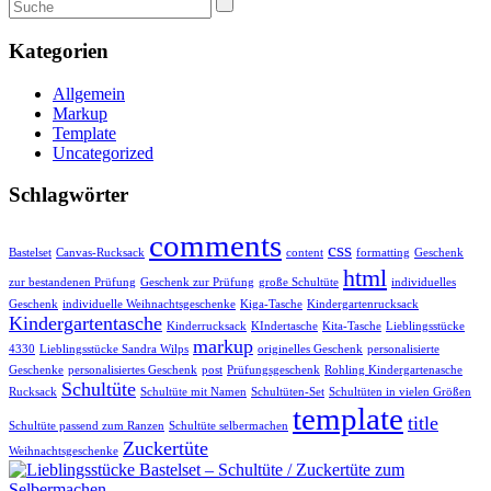
Kategorien
Allgemein
Markup
Template
Uncategorized
Schlagwörter
comments
css
Bastelset
Canvas-Rucksack
content
formatting
Geschenk
html
zur bestandenen Prüfung
Geschenk zur Prüfung
große Schultüte
individuelles
Geschenk
individuelle Weihnachtsgeschenke
Kiga-Tasche
Kindergartenrucksack
Kindergartentasche
Kinderrucksack
KIndertasche
Kita-Tasche
Lieblingsstücke
markup
4330
Lieblingsstücke Sandra Wilps
originelles Geschenk
personalisierte
Geschenke
personalisiertes Geschenk
post
Prüfungsgeschenk
Rohling Kindergartenasche
Schultüte
Rucksack
Schultüte mit Namen
Schultüten-Set
Schultüten in vielen Größen
template
title
Schultüte passend zum Ranzen
Schultüte selbermachen
Zuckertüte
Weihnachtsgeschenke