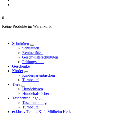
0
Keine Produkte im Warenkorb.
Schultüten
Schultüten
Rentnertüten
Geschwisterschultüten
Prüfungstüten
Geschenke
Kinder
Kindergartentaschen
Turnbeutel
Tiere
Hundekissen
Hundehalstücher
Taschenrohlinge
Taschenrohling
Turnbeutel
exklusiv Tennis-Klub Mülheim Heißen