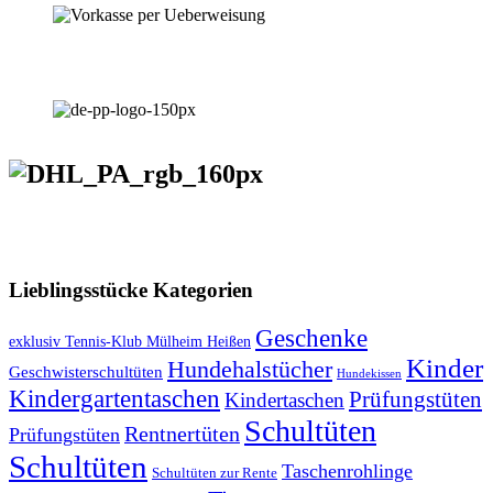
VERSANDKOSTENFREIE LIEFERUNG ab 50,- EUR
Lieblingsstücke Kategorien
Geschenke
exklusiv Tennis-Klub Mülheim Heißen
Kinder
Hundehalstücher
Geschwisterschultüten
Hundekissen
Kindergartentaschen
Prüfungstüten
Kindertaschen
Schultüten
Rentnertüten
Prüfungstüten
Schultüten
Taschenrohlinge
Schultüten zur Rente