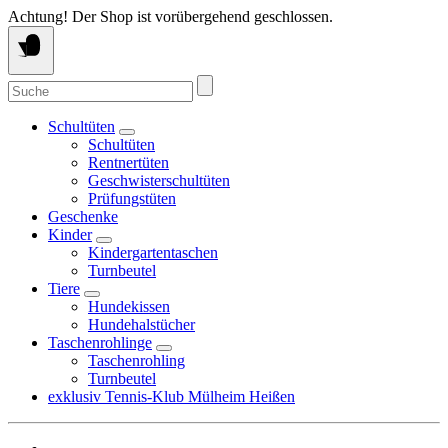
Springe
Achtung! Der Shop ist vorübergehend geschlossen.
zum
Inhalt
Suche
nach:
Schultüten
Schultüten
Rentnertüten
Geschwisterschultüten
Prüfungstüten
Geschenke
Kinder
Kindergartentaschen
Turnbeutel
Tiere
Hundekissen
Hundehalstücher
Taschenrohlinge
Taschenrohling
Turnbeutel
exklusiv Tennis-Klub Mülheim Heißen