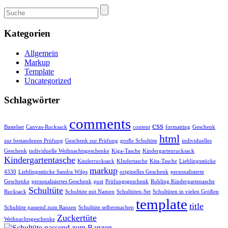
Kategorien
Allgemein
Markup
Template
Uncategorized
Schlagwörter
comments
css
Bastelset
Canvas-Rucksack
content
formatting
Geschenk
html
zur bestandenen Prüfung
Geschenk zur Prüfung
große Schultüte
individuelles
Geschenk
individuelle Weihnachtsgeschenke
Kiga-Tasche
Kindergartenrucksack
Kindergartentasche
Kinderrucksack
KIndertasche
Kita-Tasche
Lieblingsstücke
markup
4330
Lieblingsstücke Sandra Wilps
originelles Geschenk
personalisierte
Geschenke
personalisiertes Geschenk
post
Prüfungsgeschenk
Rohling Kindergartenasche
Schultüte
Rucksack
Schultüte mit Namen
Schultüten-Set
Schultüten in vielen Größen
template
title
Schultüte passend zum Ranzen
Schultüte selbermachen
Zuckertüte
Weihnachtsgeschenke