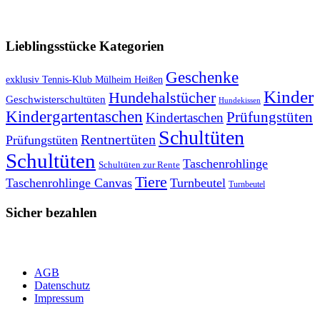
VERSANDKOSTENFREIE LIEFERUNG ab 50,- EUR
Lieblingsstücke Kategorien
Geschenke
exklusiv Tennis-Klub Mülheim Heißen
Kinder
Hundehalstücher
Geschwisterschultüten
Hundekissen
Kindergartentaschen
Prüfungstüten
Kindertaschen
Schultüten
Rentnertüten
Prüfungstüten
Schultüten
Taschenrohlinge
Schultüten zur Rente
Tiere
Taschenrohlinge Canvas
Turnbeutel
Turnbeutel
Sicher bezahlen
AGB
Datenschutz
Impressum