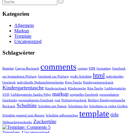
Kategorien
Allgemein
Markup
Template
Uncategorized
Schlagwörter
comments
css
Bastelset
Canvas-Rucksack
content
formatting
Geschenk
html
zur bestandenen Prüfung
Geschenk zur Prüfung
große Schultüte
individuelles
Geschenk
individuelle Weihnachtsgeschenke
Kiga-Tasche
Kindergartenrucksack
Kindergartentasche
Kinderrucksack
KIndertasche
Kita-Tasche
Lieblingsstücke
markup
4330
Lieblingsstücke Sandra Wilps
originelles Geschenk
personalisierte
Geschenke
personalisiertes Geschenk
post
Prüfungsgeschenk
Rohling Kindergartenasche
Schultüte
Rucksack
Schultüte mit Namen
Schultüten-Set
Schultüten in vielen Größen
template
title
Schultüte passend zum Ranzen
Schultüte selbermachen
Zuckertüte
Weihnachtsgeschenke
Template
,
Uncategorized