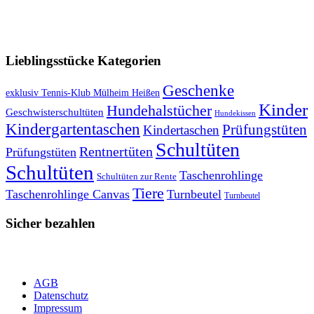
VERSANDKOSTENFREIE LIEFERUNG ab 50,- EUR
Lieblingsstücke Kategorien
Geschenke
exklusiv Tennis-Klub Mülheim Heißen
Kinder
Hundehalstücher
Geschwisterschultüten
Hundekissen
Kindergartentaschen
Prüfungstüten
Kindertaschen
Schultüten
Rentnertüten
Prüfungstüten
Schultüten
Taschenrohlinge
Schultüten zur Rente
Tiere
Taschenrohlinge Canvas
Turnbeutel
Turnbeutel
Sicher bezahlen
AGB
Datenschutz
Impressum