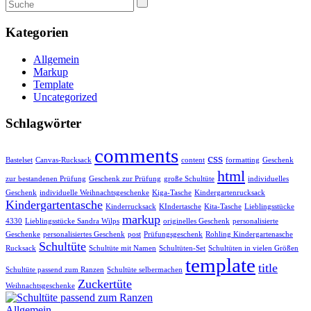
Kategorien
Allgemein
Markup
Template
Uncategorized
Schlagwörter
comments
css
Bastelset
Canvas-Rucksack
content
formatting
Geschenk
html
zur bestandenen Prüfung
Geschenk zur Prüfung
große Schultüte
individuelles
Geschenk
individuelle Weihnachtsgeschenke
Kiga-Tasche
Kindergartenrucksack
Kindergartentasche
Kinderrucksack
KIndertasche
Kita-Tasche
Lieblingsstücke
markup
4330
Lieblingsstücke Sandra Wilps
originelles Geschenk
personalisierte
Geschenke
personalisiertes Geschenk
post
Prüfungsgeschenk
Rohling Kindergartenasche
Schultüte
Rucksack
Schultüte mit Namen
Schultüten-Set
Schultüten in vielen Größen
template
title
Schultüte passend zum Ranzen
Schultüte selbermachen
Zuckertüte
Weihnachtsgeschenke
Allgemein